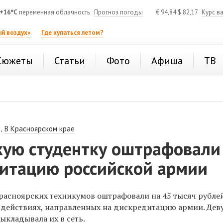
+16°C
переменная облачность
Прогноз погоды
€
94,84
$
82,17
Курс в
й воздух»
Где купаться летом?
Сюжеты
Статьи
Фото
Афиша
ТВ
,
В Красноярском крае
кую студентку оштрафовали
дитацию российской армии
красноярских техникумов оштрафовали на 45 тысяч рубле
х действиях, направленных на дискредитацию армии. Дев
ыкладывала их в сеть.