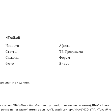
NEWSLAB
Новости
Афиша
Статьи
ТВ-Программа
Сюжеты
Форум
Фото
Видео
персональных данных
низации ФБК (Фонд борьбы с коррупцией, признан иноагентом), Штабы Навал
ротив нелегальной иммиграции», «Правый сектор», УНА-УНСО, УПА, «Тризуб и