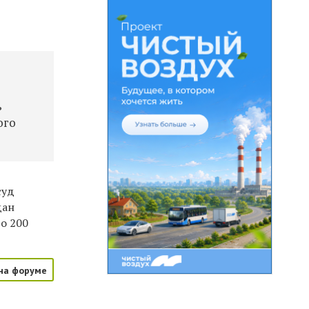
ь
ого
суд
дан
до 200
на форуме