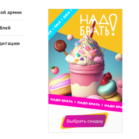
кой армии
ублей
едитацию