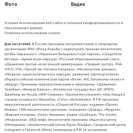
Фото
Видео
Условия использования веб-сайта и политика конфиденциальности и
персональных данных
Политика использования cookies
Для читателей:
В России признаны экстремистскими и запрещены
организации ФБК (Фонд борьбы с коррупцией, признан иноагентом),
Штабы Навального, «Национал-большевистская партия», «Свидетели
Иеговы», «Армия воли народа», «Русский общенациональный союз»,
«Движение против нелегальной иммиграции», «Правый сектор», УНА-
УНСО, УПА, «Тризуб им. Степана Бандеры», «Мизантропик дивижн»,
«Меджлис крымскотатарского народа», движение «Артподготовка»,
общероссийская политическая партия «Воля», АУЕ, батальоны «Азов» и
«Айдар». Признаны террористическими и запрещены: «Движение
Талибан», «Имарат Кавказ», «Исламское государство» (ИГ, ИГИЛ),
Джебхад-ан-Нусра, «АУМ Синрике», «Братья-мусульмане», «Аль-Каида в
странах исламского Магриба», «Сеть», «Колумбайн». В РФ признана
нежелательной деятельность «Открытой России», издания «Проект
Медиа». СМИ-иноагентами признаны: телеканал «Дождь», «Медуза»,
«Важные истории», «Голос Америки», радио «Свобода», The Insider,
«Медиазона», ОВД-инфо. Иноагентами признаны общество/центр
«Мемориал», «Аналитический Центр Юрия Левады», Сахаровский центр.
Instagram и Facebook (Metа) запрещены в РФ за экстремизм.