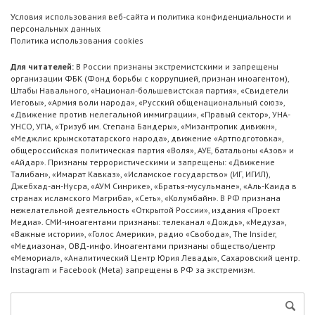
Условия использования веб-сайта и политика конфиденциальности и
персональных данных
Политика использования cookies
Для читателей:
В России признаны экстремистскими и запрещены
организации ФБК (Фонд борьбы с коррупцией, признан иноагентом),
Штабы Навального, «Национал-большевистская партия», «Свидетели
Иеговы», «Армия воли народа», «Русский общенациональный союз»,
«Движение против нелегальной иммиграции», «Правый сектор», УНА-
УНСО, УПА, «Тризуб им. Степана Бандеры», «Мизантропик дивижн»,
«Меджлис крымскотатарского народа», движение «Артподготовка»,
общероссийская политическая партия «Воля», АУЕ, батальоны «Азов» и
«Айдар». Признаны террористическими и запрещены: «Движение
Талибан», «Имарат Кавказ», «Исламское государство» (ИГ, ИГИЛ),
Джебхад-ан-Нусра, «АУМ Синрике», «Братья-мусульмане», «Аль-Каида в
странах исламского Магриба», «Сеть», «Колумбайн». В РФ признана
нежелательной деятельность «Открытой России», издания «Проект
Медиа». СМИ-иноагентами признаны: телеканал «Дождь», «Медуза»,
«Важные истории», «Голос Америки», радио «Свобода», The Insider,
«Медиазона», ОВД-инфо. Иноагентами признаны общество/центр
«Мемориал», «Аналитический Центр Юрия Левады», Сахаровский центр.
Instagram и Facebook (Metа) запрещены в РФ за экстремизм.