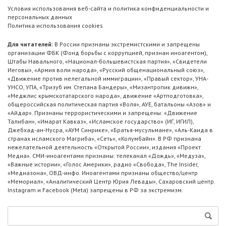
Условия использования веб-сайта и политика конфиденциальности и
персональных данных
Политика использования cookies
Для читателей:
В России признаны экстремистскими и запрещены
организации ФБК (Фонд борьбы с коррупцией, признан иноагентом),
Штабы Навального, «Национал-большевистская партия», «Свидетели
Иеговы», «Армия воли народа», «Русский общенациональный союз»,
«Движение против нелегальной иммиграции», «Правый сектор», УНА-
УНСО, УПА, «Тризуб им. Степана Бандеры», «Мизантропик дивижн»,
«Меджлис крымскотатарского народа», движение «Артподготовка»,
общероссийская политическая партия «Воля», АУЕ, батальоны «Азов» и
«Айдар». Признаны террористическими и запрещены: «Движение
Талибан», «Имарат Кавказ», «Исламское государство» (ИГ, ИГИЛ),
Джебхад-ан-Нусра, «АУМ Синрике», «Братья-мусульмане», «Аль-Каида в
странах исламского Магриба», «Сеть», «Колумбайн». В РФ признана
нежелательной деятельность «Открытой России», издания «Проект
Медиа». СМИ-иноагентами признаны: телеканал «Дождь», «Медуза»,
«Важные истории», «Голос Америки», радио «Свобода», The Insider,
«Медиазона», ОВД-инфо. Иноагентами признаны общество/центр
«Мемориал», «Аналитический Центр Юрия Левады», Сахаровский центр.
Instagram и Facebook (Metа) запрещены в РФ за экстремизм.