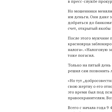
в пресс-службе проку
Но мошенники меняли 
им деньги. Они даже з
добраться до банкома
счет, открытый якобы 
После этого мужчине п
красноярца заблокиров
налога». «Налоговую 
тоже погасил.
Только на пятый день 
решил сам позвонить 
«Но тут „добросовест
свою жертву о его отн
это время был под пс
правоохранителям. Воз
Всего с начала года 9