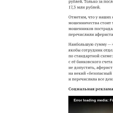
рублей. Только за пос
17,3 млн рублей.
Отметим, что у наших
мошенничества стоит т
мошенников пострадал
перечислили афериста
Наибольшую сумму — 4
якобы сотрудник отдел
по стандартной схеме
с её банковского счет
не допустить, аферис
на некий «безопасный 
и перечислила все ден
Социальная реклам
Error loading media: F