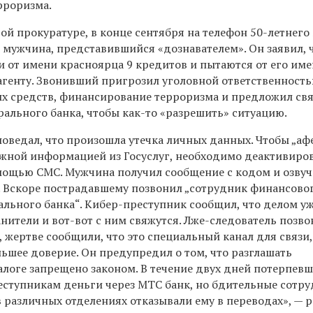
рроризма.
вой прокуратуре, в конце сентября на телефон 50-летнег
 мужчина, представившийся «дознавателем». Он заявил, 
 от имени красноярца 9 кредитов и пытаются от его им
агенту. Звонивший пригрозил уголовной ответственност
х средств, финансирование терроризма и предложил свя
ального банка, чтобы как-то «разрешить» ситуацию.
поведал, что произошла утечка личных данных. Чтобы „а
ажной информацией из Госуслуг, необходимо деактивиро
омощью СМС. Мужчина получил сообщение с кодом и озвуч
. Вскоре пострадавшему позвонил „сотрудник финансовог
ального банка“. Кибер-преступник сообщил, что делом у
нители и вот-вот с ним свяжутся. Лже-следователь позво
, жертве сообщили, что это специальный канал для связи,
льшее доверие. Он предупредил о том, что разглашать
логе запрещено законом. В течение двух дней потерпев
еступникам деньги через МТС банк, но бдительные сотр
 различных отделениях отказывали ему в переводах», — р