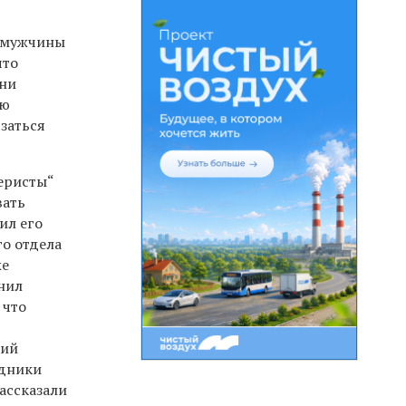
о мужчины
что
ени
ью
заться
феристы“
вать
ил его
о отдела
же
нил
 что
ший
удники
ассказали