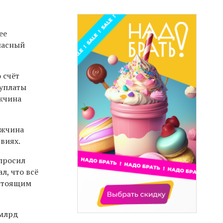
ее
пасный
 счёт
 уплаты
ужчина
ужчина
виях.
спросил
л, что всё
астоящим
 млрд