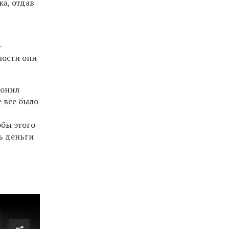
ка, отдав
-
ности они
вонил
е все было
обы этого
ь деньги