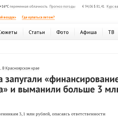
+16°C
переменная облачность
Прогноз погоды
€
94,06
$
81,41
Курс в
й воздух»
Где купаться летом?
Сюжеты
Статьи
Фото
Афиша
ТВ
,
В Красноярском крае
а запугали «финансировани
а» и выманили больше 3 мл
енникам 3,1 млн рублей, опасаясь ответственности