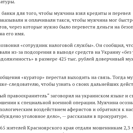
ратуры.
банки для того, чтобы мужчина взял кредиты и перевел
аказывали и оплачивали такси, чтобы мужчина мог быстр
тов, через которые нужно было перевести деньги на безо
на его имя.
озвонил «сотрудник налоговой службы». Он сообщил, что
али из-за подозрения в выводе средств на Украину «без
задолженность» в размере 425 тыс. рублей доверчивый м
общения «куратор» перестал выходить на связь. Тогда м
лже-следователю, чтобы узнать о своих дальнейших дейст
ный правоохранитель“ заговорил на украинском языке и 
ошении к специальной военной операции. Мужчина осозна
ихологическим воздействием аферистов и обратился к н
буждено уголовное дело», — рассказали в прокуратуре.
 465 жителей Красноярского края отдали мошенникам 2,3