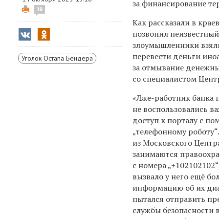
за финансирование те
19
Как рассказали в крае
позвонил неизвестный
злоумышленники взяли
перевести деньги ино
Уголок Остапа Бендера
за отмывание денежны
со специалистом Центр
«Лже-работник банка 
не воспользовались в
доступ к порталу с п
„телефонному роботу“
из Московского Центр
занимаются правоохра
с номера „+102102102“
вызвало у него ещё бо
информацию об их диа
пытался отправить пр
службы безопасности в