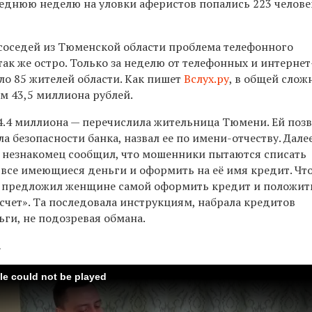
леднюю неделю на уловки аферистов попались 223 челове
 соседей из Тюменской области проблема телефонного
ак же остро. Только з
а неделю от телефонных и интернет
о 85 жителей области. Как пишет
Вслух.ру
, в общей слож
м 43,5 миллиона рублей.
.4 миллиона — перечислила жительница Тюмени. Ей поз
а безопасности банка, назвал ее по имени-отчеству. Дале
: незнакомец сообщил, что мошенники пытаются списать
а все имеющиеся деньги и оформить на её имя кредит. Чт
т предложил женщине самой оформить кредит и положит
счет». Та последовала инструкциям, набрала кредитов
ьги, не подозревая обмана.
а
ile could not be played