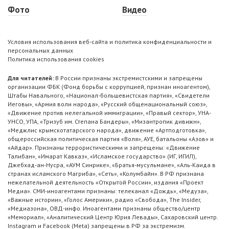
Фото
Видео
Условия использования веб-сайта и политика конфиденциальности и
персональных данных
Политика использования cookies
Для читателей:
В России признаны экстремистскими и запрещены
организации ФБК (Фонд борьбы с коррупцией, признан иноагентом),
Штабы Навального, «Национал-большевистская партия», «Свидетели
Иеговы», «Армия воли народа», «Русский общенациональный союз»,
«Движение против нелегальной иммиграции», «Правый сектор», УНА-
УНСО, УПА, «Тризуб им. Степана Бандеры», «Мизантропик дивижн»,
«Меджлис крымскотатарского народа», движение «Артподготовка»,
общероссийская политическая партия «Воля», АУЕ, батальоны «Азов» и
«Айдар». Признаны террористическими и запрещены: «Движение
Талибан», «Имарат Кавказ», «Исламское государство» (ИГ, ИГИЛ),
Джебхад-ан-Нусра, «АУМ Синрике», «Братья-мусульмане», «Аль-Каида в
странах исламского Магриба», «Сеть», «Колумбайн». В РФ признана
нежелательной деятельность «Открытой России», издания «Проект
Медиа». СМИ-иноагентами признаны: телеканал «Дождь», «Медуза»,
«Важные истории», «Голос Америки», радио «Свобода», The Insider,
«Медиазона», ОВД-инфо. Иноагентами признаны общество/центр
«Мемориал», «Аналитический Центр Юрия Левады», Сахаровский центр.
Instagram и Facebook (Metа) запрещены в РФ за экстремизм.