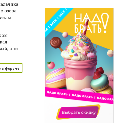
мальчика
го озера
 силы
ером
йкал
вый, они
на форуме