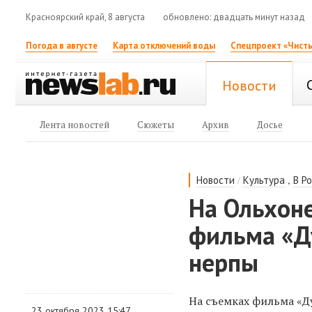
Красноярский край, 8 августа
обновлено: двадцать минут назад
Погода в августе
Карта отключений воды
Спецпроект «Чисты
Новости
Лента новостей
Сюжеты
Архив
Досье
/
,
Новости
Культура
В Р
На Ольхон
фильма «Д
нерпы
На съемках фильма «Д
23 октября 2023 15:47