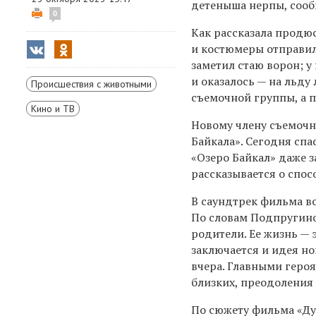
детеныша нерпы, сооб
0
Как рассказала продю
и костюмеры отправили
заметил стаю ворон; у
и оказалось — на льд
Происшествия с животными
съемочной группы, а п
Кино и ТВ
Новому члену съемочн
Байкала». Сегодня сп
«Озеро Байкал» даже з
рассказывается о спос
В саундтрек фильма в
По словам Подпругино
родители. Ее жизнь —
заключается и идея но
вчера. Главными геро
близких, преодоления 
По сюжету фильма «Дух