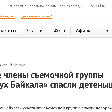
+16°C
облачно, небольшой дождь
Прогноз погоды
€
94,84
$
82,17
й воздух»
Где купаться летом?
Сюжеты
Статьи
Фото
Афиша
ТВ
,
оссии
В Сибири
е члены съемочной группы
ух Байкала» спасли детены
ух Байкала» участники съемочной группы спасли новоро