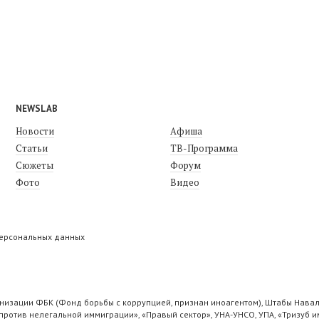
NEWSLAB
Новости
Афиша
Статьи
ТВ-Программа
Сюжеты
Форум
Фото
Видео
персональных данных
низации ФБК (Фонд борьбы с коррупцией, признан иноагентом), Штабы Навал
ротив нелегальной иммиграции», «Правый сектор», УНА-УНСО, УПА, «Тризуб и