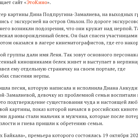
щает сайт «
ЭтоКино
».
сер картины Дина Подпругина-Замалиева, на выходных 
сь с экскурсией на остров Ольхон. По дороге экскурсов
 него возникли подозрения, что они кружат над нерпой. Т
у лежал новорожденный белек. Он был спасен участницами
отом оказался в лагере кинематографистов, где его нако
ой группы дали имя Леня. Так зовут основного персонажа
асенный киношниками белек живет и выступает в нерпин
авел ему отдельную страничку на своем портале, где
обах спасения нерпы.
ошла песня, которую написала и исполнила Диана Анкуди
й-Замалиевой, девочку из проблемной семьи воспитали
 это подтверждение существования чуда и настоящей любв
вой картины, показ которой начался в российских киноте
ями драмы стали мальчик и мужчина, которые после поте
злости и гнева пришли к обретению семьи.
 Байкала», премьера которого состоялась 19 октября 202