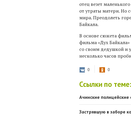
отец везет маленьког
от утраты матери. Но 
мира. Преодолеть гор
Байкала.
В основе сюжета фильм
фильма «Дух Байкала» 
со своим дедушкой и 
несколько часов проб
0
0
Ссылки по теме
Ачинские полицейские 
Застрявшую в заборе ко