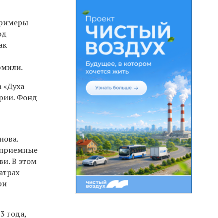
гримеры
од
ак
рмили.
 «Духа
арии. Фонд
нова.
 приемные
и. В этом
атрах
ри
3 года,