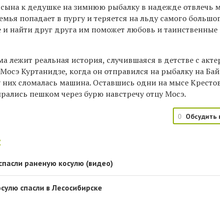
о сына к дедушке на зимнюю рыбалку в
надежде отвлечь 
семья попадает в пургу и теряется на льду самого большо
е и найти друг друга им поможет любовь и таинственные
а лежит реальная история, случившаяся в детстве с акт
Мосэ Куртанидзе, когда он отправился на рыбалку на Ба
у них сломалась машина. Оставшись одни на мысе Кресто
ирались пешком через бурю навстречу отцу Мосэ.
0
Обсудить 
:
спасли раненую косулю (видео)
сулю спасли в Лесосибирске