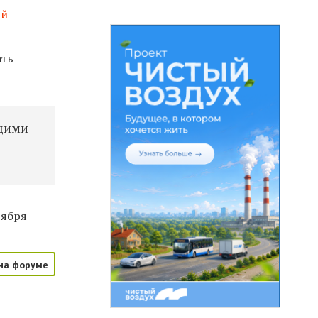
ый
ать
ущими
тября
на форуме