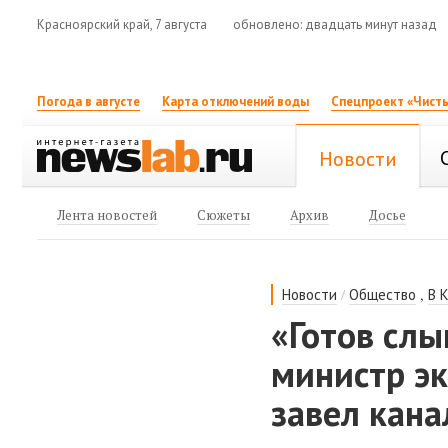
Красноярский край, 7 августа
обновлено: двадцать минут назад
Погода в августе
Карта отключений воды
Спецпроект «Чисты
Новости
Лента новостей
Сюжеты
Архив
Досье
/
,
Новости
Общество
В 
«Готов сл
министр эк
завел кана