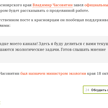
асноярского края
Владимир Часовитин
завел
официальн
тором будет рассказывать о проделанной работе.
тственном посте к красноярцам он пообещал поддержив
елями:
адке моего канала! Здесь я буду делиться с вами тек
ешаются экологические задачи. Готов слышать мнение
 Часовитин
был назначен министром экологии
края
18 ок
24
Обсудить 
: