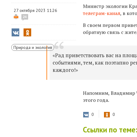
Министр экологии Кр
27 октября 2023 11:26
телеграм-канал
, в ко
24
В своем первом приве
обратную связь с жит
Природа и экология
«Рад приветствовать вас на площ
событиями, тем, как поэтапно р
каждого!»
Напомним, Владимир
этого года.
0
0
Ссылки по теме