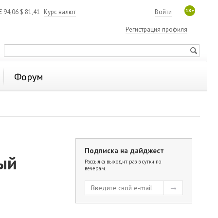
18+
€
94,06
$
81,41
Курс валют
Войти
Регистрация профиля
Форум
Подписка на дайджест
ый
Рассылка выходит раз в сутки по
вечерам.