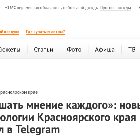
+16°C
переменная облачность, небольшой дождь
Прогноз погоды
й воздух»
Где купаться летом?
Сюжеты
Статьи
Фото
Афиша
ТВ
Красноярском крае
ышать мнение каждого»: нов
ологии Красноярского края
л в Telegram