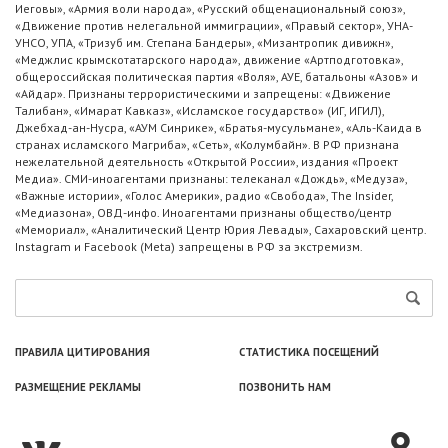
Иеговы», «Армия воли народа», «Русский общенациональный союз»,
«Движение против нелегальной иммиграции», «Правый сектор», УНА-
УНСО, УПА, «Тризуб им. Степана Бандеры», «Мизантропик дивижн»,
«Меджлис крымскотатарского народа», движение «Артподготовка»,
общероссийская политическая партия «Воля», АУЕ, батальоны «Азов» и
«Айдар». Признаны террористическими и запрещены: «Движение
Талибан», «Имарат Кавказ», «Исламское государство» (ИГ, ИГИЛ),
Джебхад-ан-Нусра, «АУМ Синрике», «Братья-мусульмане», «Аль-Каида в
странах исламского Магриба», «Сеть», «Колумбайн». В РФ признана
нежелательной деятельность «Открытой России», издания «Проект
Медиа». СМИ-иноагентами признаны: телеканал «Дождь», «Медуза»,
«Важные истории», «Голос Америки», радио «Свобода», The Insider,
«Медиазона», ОВД-инфо. Иноагентами признаны общество/центр
«Мемориал», «Аналитический Центр Юрия Левады», Сахаровский центр.
Instagram и Facebook (Metа) запрещены в РФ за экстремизм.
ПРАВИЛА ЦИТИРОВАНИЯ
СТАТИСТИКА ПОСЕЩЕНИЙ
РАЗМЕЩЕНИЕ РЕКЛАМЫ
ПОЗВОНИТЬ НАМ