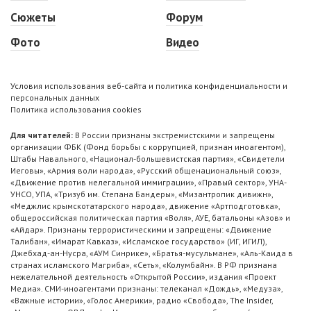
Сюжеты
Форум
Фото
Видео
Условия использования веб-сайта и политика конфиденциальности и
персональных данных
Политика использования cookies
Для читателей:
В России признаны экстремистскими и запрещены
организации ФБК (Фонд борьбы с коррупцией, признан иноагентом),
Штабы Навального, «Национал-большевистская партия», «Свидетели
Иеговы», «Армия воли народа», «Русский общенациональный союз»,
«Движение против нелегальной иммиграции», «Правый сектор», УНА-
УНСО, УПА, «Тризуб им. Степана Бандеры», «Мизантропик дивижн»,
«Меджлис крымскотатарского народа», движение «Артподготовка»,
общероссийская политическая партия «Воля», АУЕ, батальоны «Азов» и
«Айдар». Признаны террористическими и запрещены: «Движение
Талибан», «Имарат Кавказ», «Исламское государство» (ИГ, ИГИЛ),
Джебхад-ан-Нусра, «АУМ Синрике», «Братья-мусульмане», «Аль-Каида в
странах исламского Магриба», «Сеть», «Колумбайн». В РФ признана
нежелательной деятельность «Открытой России», издания «Проект
Медиа». СМИ-иноагентами признаны: телеканал «Дождь», «Медуза»,
«Важные истории», «Голос Америки», радио «Свобода», The Insider,