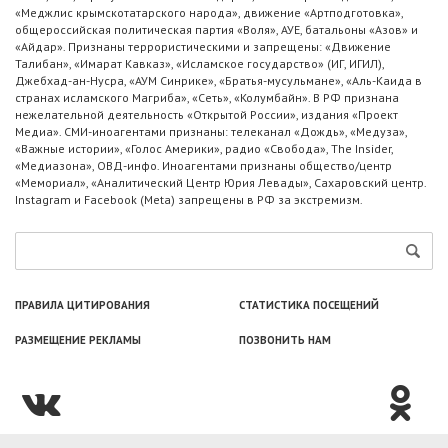
«Меджлис крымскотатарского народа», движение «Артподготовка»,
общероссийская политическая партия «Воля», АУЕ, батальоны «Азов» и
«Айдар». Признаны террористическими и запрещены: «Движение
Талибан», «Имарат Кавказ», «Исламское государство» (ИГ, ИГИЛ),
Джебхад-ан-Нусра, «АУМ Синрике», «Братья-мусульмане», «Аль-Каида в
странах исламского Магриба», «Сеть», «Колумбайн». В РФ признана
нежелательной деятельность «Открытой России», издания «Проект
Медиа». СМИ-иноагентами признаны: телеканал «Дождь», «Медуза»,
«Важные истории», «Голос Америки», радио «Свобода», The Insider,
«Медиазона», ОВД-инфо. Иноагентами признаны общество/центр
«Мемориал», «Аналитический Центр Юрия Левады», Сахаровский центр.
Instagram и Facebook (Metа) запрещены в РФ за экстремизм.
ПРАВИЛА ЦИТИРОВАНИЯ
СТАТИСТИКА ПОСЕЩЕНИЙ
РАЗМЕЩЕНИЕ РЕКЛАМЫ
ПОЗВОНИТЬ НАМ