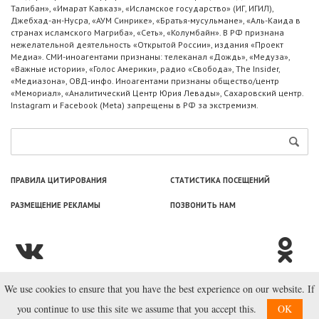
Талибан», «Имарат Кавказ», «Исламское государство» (ИГ, ИГИЛ),
Джебхад-ан-Нусра, «АУМ Синрике», «Братья-мусульмане», «Аль-Каида в
странах исламского Магриба», «Сеть», «Колумбайн». В РФ признана
нежелательной деятельность «Открытой России», издания «Проект
Медиа». СМИ-иноагентами признаны: телеканал «Дождь», «Медуза»,
«Важные истории», «Голос Америки», радио «Свобода», The Insider,
«Медиазона», ОВД-инфо. Иноагентами признаны общество/центр
«Мемориал», «Аналитический Центр Юрия Левады», Сахаровский центр.
Instagram и Facebook (Metа) запрещены в РФ за экстремизм.
ПРАВИЛА ЦИТИРОВАНИЯ
СТАТИСТИКА ПОСЕЩЕНИЙ
РАЗМЕЩЕНИЕ РЕКЛАМЫ
ПОЗВОНИТЬ НАМ
We use cookies to ensure that you have the best experience on our website. If
© ООО «Лаборатория Новоcтей», 2003—2026.
you continue to use this site we assume that you accept this.
OK