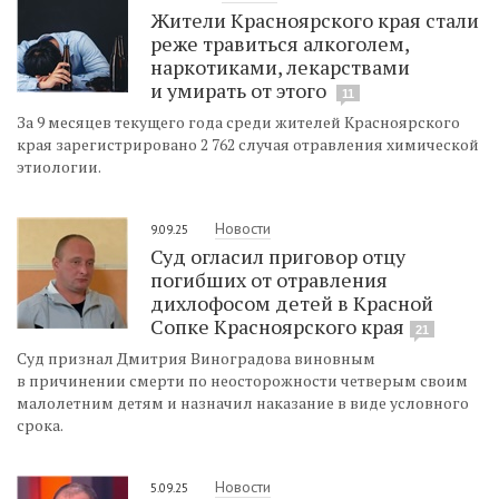
Жители Красноярского края стали
реже травиться алкоголем,
наркотиками, лекарствами
и умирать от этого
11
За 9 месяцев текущего года среди жителей Красноярского
края зарегистрировано 2 762 случая отравления химической
этиологии.
Новости
9.09.25
Суд огласил приговор отцу
погибших от отравления
дихлофосом детей в Красной
Сопке Красноярского края
21
Суд признал Дмитрия Виноградова виновным
в причинении смерти по неосторожности четверым своим
малолетним детям и назначил наказание в виде условного
срока.
Новости
5.09.25