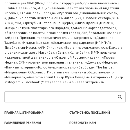
организации ФБК (Фонд борьбы с коррупцией, признан иноагентом),
Штабы Навального, «Национал-большевистская партия», «Свидетели
Иеговы», «Армия воли народа», «Русский общенациональный союз»,
«Движение против нелегальной иммиграции», «Правый сектор», УНА-
УНСО, УПА, «Тризуб им. Степана Бандеры», «Мизантропик дивижн»,
«Меджлис крымскотатарского народа», движение «Артподготовка»,
общероссийская политическая партия «Воля», АУЕ, батальоны «Азов» и
«Айдар». Признаны террористическими и запрещены: «Движение
Талибан», «Имарат Кавказ», «Исламское государство» (ИГ, ИГИЛ),
Джебхад-ан-Нусра, «АУМ Синрике», «Братья-мусульмане», «Аль-Каида в
странах исламского Магриба», «Сеть», «Колумбайн». В РФ признана
нежелательной деятельность «Открытой России», издания «Проект
Медиа». СМИ-иноагентами признаны: телеканал «Дождь», «Медуза»,
«Важные истории», «Голос Америки», радио «Свобода», The Insider,
«Медиазона», ОВД-инфо. Иноагентами признаны общество/центр
«Мемориал», «Аналитический Центр Юрия Левады», Сахаровский центр.
Instagram и Facebook (Metа) запрещены в РФ за экстремизм.
ПРАВИЛА ЦИТИРОВАНИЯ
СТАТИСТИКА ПОСЕЩЕНИЙ
РАЗМЕЩЕНИЕ РЕКЛАМЫ
ПОЗВОНИТЬ НАМ