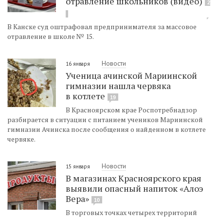
отравление школьников (видео)
2
В Канске суд оштрафовал предпринимателя за массовое
отравление в школе № 15.
Новости
16 января
Ученица ачинской Мариинской
гимназии нашла червяка
в котлете
19
В Красноярском крае Роспотребнадзор
разбирается в ситуации с питанием учеников Мариинской
гимназии Ачинска после сообщения о найденном в котлете
червяке.
Новости
15 января
В магазинах Красноярского края
выявили опасный напиток «Алоэ
Вера»
10
В торговых точках четырех территорий