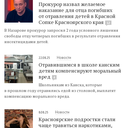
Прокурор назвал желаемое
наказание для отца погибших
от отравления детей в Красной
Сопке Красноярского края
12
В Назарове прокурор запросил 2 года условного лишения
свободы отцу четверых погибших в результате отравления
инсектицидами детей.
Новости
22.08.25
Отравившимся в школе канским
детям компенсируют моральный
вред
4
Школьникам из Канска, которые
в прошлом году отравились едой из столовой, выплатят
компенсацию морального вреда.
Новости
8.08.25
Красноярские подростки стали
чаще травиться наркотиками,