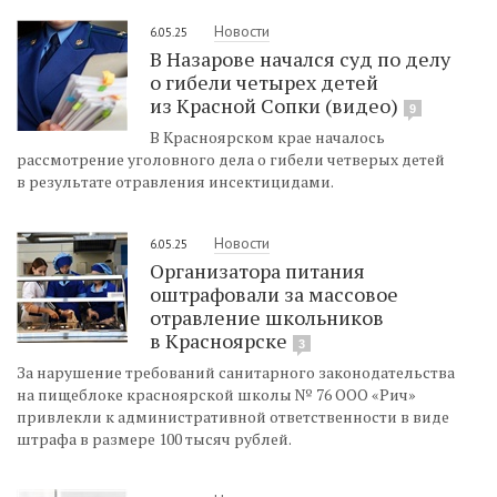
Новости
6.05.25
В Назарове начался суд по делу
о гибели четырех детей
из Красной Сопки (видео)
9
В Красноярском крае началось
рассмотрение уголовного дела о гибели четверых детей
в результате отравления инсектицидами.
Новости
6.05.25
Организатора питания
оштрафовали за массовое
отравление школьников
в Красноярске
3
За нарушение требований санитарного законодательства
на пищеблоке красноярской школы № 76 ООО «Рич»
привлекли к административной ответственности в виде
штрафа в размере 100 тысяч рублей.