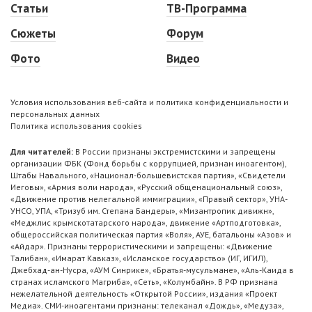
Статьи
ТВ-Программа
Сюжеты
Форум
Фото
Видео
Условия использования веб-сайта и политика конфиденциальности и
персональных данных
Политика использования cookies
Для читателей:
В России признаны экстремистскими и запрещены
организации ФБК (Фонд борьбы с коррупцией, признан иноагентом),
Штабы Навального, «Национал-большевистская партия», «Свидетели
Иеговы», «Армия воли народа», «Русский общенациональный союз»,
«Движение против нелегальной иммиграции», «Правый сектор», УНА-
УНСО, УПА, «Тризуб им. Степана Бандеры», «Мизантропик дивижн»,
«Меджлис крымскотатарского народа», движение «Артподготовка»,
общероссийская политическая партия «Воля», АУЕ, батальоны «Азов» и
«Айдар». Признаны террористическими и запрещены: «Движение
Талибан», «Имарат Кавказ», «Исламское государство» (ИГ, ИГИЛ),
Джебхад-ан-Нусра, «АУМ Синрике», «Братья-мусульмане», «Аль-Каида в
странах исламского Магриба», «Сеть», «Колумбайн». В РФ признана
нежелательной деятельность «Открытой России», издания «Проект
Медиа». СМИ-иноагентами признаны: телеканал «Дождь», «Медуза»,