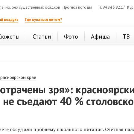
ачно, без существенных осадков
Прогноз погоды
€
94,84
$
82,17
Кур
й воздух»
Где купаться летом?
Сюжеты
Статьи
Фото
Афиша
ТВ
Красноярском крае
отрачены зря»: красноярск
 не съедают 40 % столовск
вете обсудили проблему школьного питания. Счетная пал