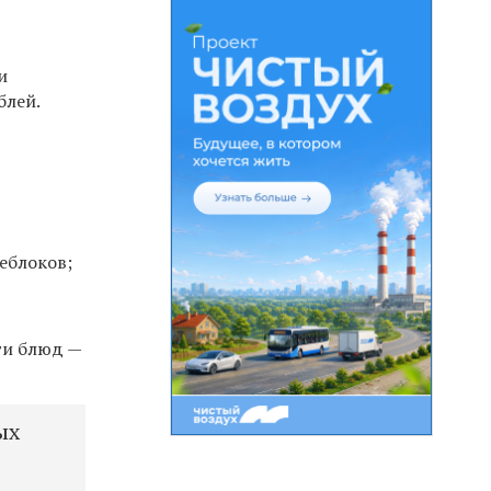
и
блей.
еблоков;
ти блюд —
ых