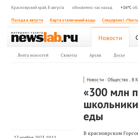
Красноярский край, 8 августа
обновлено: час назад
+16°C
обл
Погода в августе
Карта отключений воды
Спецпроект «Чисты
Новости
Лента новостей
Сюжеты
Архив
Досье
/
,
Новости
Общество
В 
«300 млн п
школьники
еды
В красноярском Горсо
17 ноября 2023 10:11