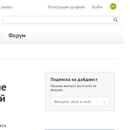
18+
с валют
Регистрация профиля
Войти
Форум
Подписка на дайджест
ие
Рассылка выходит раз в сутки по
вечерам.
ой
ата