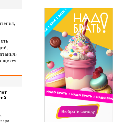
чтения,
вить
ций,
питания»
ующихся
пот
тей
и
вара