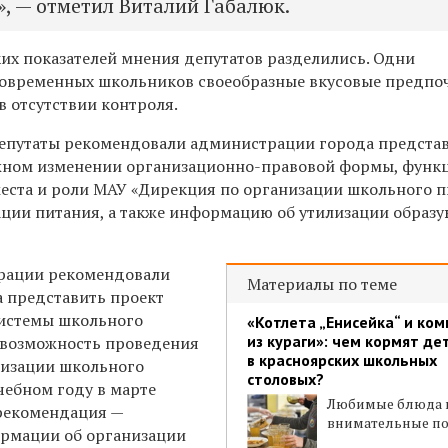
, — отметил Виталий Габалюк.
ких показателей мнения депутатов разделились. Одни
современных школьников своеобразные вкусовые предпо
 в отсутствии контроля.
депутаты рекомендовали администрации города предста
ном изменении организационно-правовой формы, функ
места и роли МАУ «Дирекция по организации школьного 
ации питания, а также информацию об утилизации образ
трации рекомендовали
Материалы по теме
а представить проект
системы школьного
«Котлета „Енисейка“ и ком
из кураги»: чем кормят де
 возможность проведения
в красноярских школьных
анизации школьного
столовых?
чебном году в марте
Любимые блюда 
 рекомендация —
внимательные по
ормации об организации