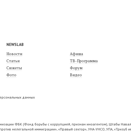
NEWSLAB
Новости
Афиша
Статьи
ТВ-Программа
Сюжеты
Форум
Фото
Видео
персональных данных
низации ФБК (Фонд борьбы с коррупцией, признан иноагентом), Штабы Навал
ротив нелегальной иммиграции», «Правый сектор», УНА-УНСО, УПА, «Тризуб и