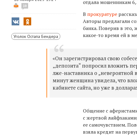
отдала мошенникам 6,
19
В
прокуратуре
рассказ
Авторы предлагали со
банка. Поверив в это,
какое-то время ей в 
Уголок Остапа Бендера
«Он зарегистрировал свою собе
„депозита“ попросил вложить пе
лже-наставника о „невероятной вы
минут женщина увидела, что вло
кабинете сайта, но уже в долларах
Общение с аферистами
с жертвой лайфхаками
ее самочувствием. По
взяла кредит на перву