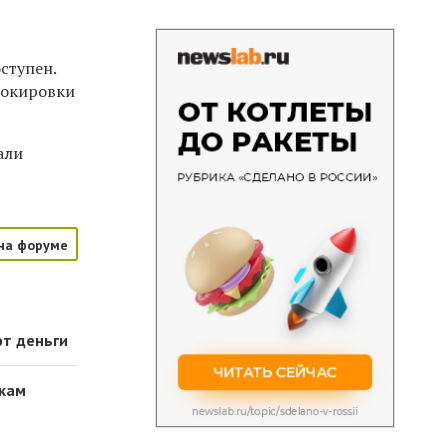
ступен.
блокировки
али
на форуме
ют деньги
икам