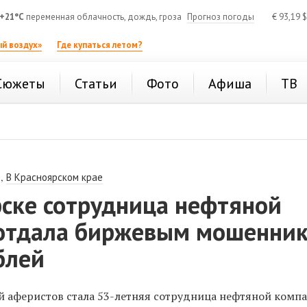
+21°C
переменная облачность, дождь, гроза
Прогноз погоды
€
93,19
$
й воздух»
Где купаться летом?
Сюжеты
Статьи
Фото
Афиша
ТВ
,
В Красноярском крае
рске сотрудница нефтяной
отдала биржевым мошенни
блей
й аферистов стала 53-летняя сотрудница нефтяной компа