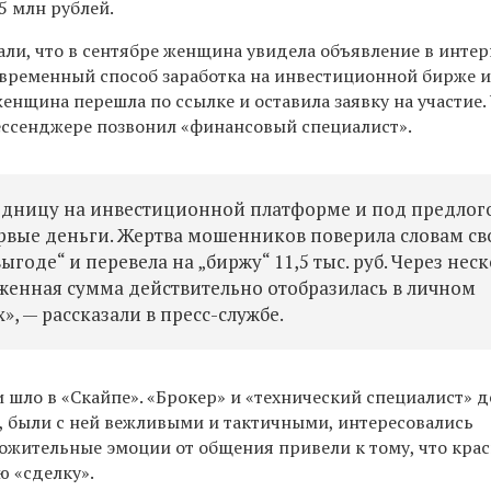
5 млн рублей.
али, что в сентябре женщина увидела объявление в интер
временный способ заработка на инвестиционной бирже и
 женщина перешла по ссылке и оставила заявку на участие.
мессенджере позвонил «финансовый специалист».
седницу на инвестиционной платформе и под предлог
рвые деньги. Жертва мошенников поверила словам св
годе“ и перевела на „биржу“ 11,5 тыс. руб. Через нес
женная сумма действительно отобразилась в личном
», — рассказали в пресс-службе.
 шло в «Скайпе». «Брокер» и «технический специалист» 
, были с ней вежливыми и тактичными, интересовались
ложительные эмоции от общения привели к тому, что кра
ю «сделку».