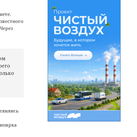
нете.
звестного
 Через
ом
оего
колько
делились
сноярка