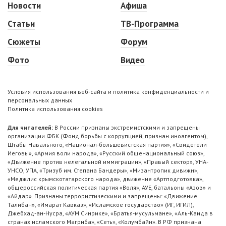
Новости
Афиша
Статьи
ТВ-Программа
Сюжеты
Форум
Фото
Видео
Условия использования веб-сайта и политика конфиденциальности и
персональных данных
Политика использования cookies
Для читателей:
В России признаны экстремистскими и запрещены
организации ФБК (Фонд борьбы с коррупцией, признан иноагентом),
Штабы Навального, «Национал-большевистская партия», «Свидетели
Иеговы», «Армия воли народа», «Русский общенациональный союз»,
«Движение против нелегальной иммиграции», «Правый сектор», УНА-
УНСО, УПА, «Тризуб им. Степана Бандеры», «Мизантропик дивижн»,
«Меджлис крымскотатарского народа», движение «Артподготовка»,
общероссийская политическая партия «Воля», АУЕ, батальоны «Азов» и
«Айдар». Признаны террористическими и запрещены: «Движение
Талибан», «Имарат Кавказ», «Исламское государство» (ИГ, ИГИЛ),
Джебхад-ан-Нусра, «АУМ Синрике», «Братья-мусульмане», «Аль-Каида в
странах исламского Магриба», «Сеть», «Колумбайн». В РФ признана