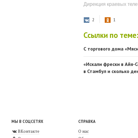
Дирекция краевых тел
2
1
Ссылки по теме
С торгового дома «Мяс
«Искали фрески в Айя-С
в Стамбул и сколько де
МЫ В СОЦСЕТЯХ
СПРАВКА
ВКонтакте
О нас