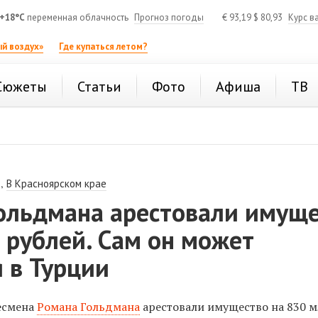
+18°C
переменная облачность
Прогноз погоды
€
93,19
$
80,93
Курс в
й воздух»
Где купаться летом?
Сюжеты
Статьи
Фото
Афиша
ТВ
,
В Красноярском крае
Гольдмана арестовали имущ
 рублей. Сам он может
 в Турции
есмена
Романа Гольдмана
арестовали имущество на 830 