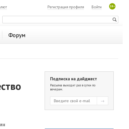
18+
алют
Регистрация профиля
Войти
Форум
Подписка на дайджест
ество
Рассылка выходит раз в сутки по
вечерам.
млн