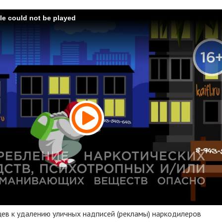
ile could not be played
ев к удалению уличных надписей (рекламы) наркодилеров