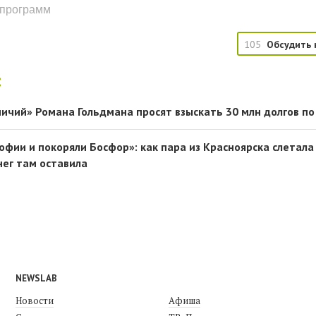
епрограмм
105
Обсудить 
:
ничий» Романа Гольдмана просят взыскать 30 млн долгов п
офии и покоряли Босфор»: как пара из Красноярска слетала 
нег там оставила
NEWSLAB
Новости
Афиша