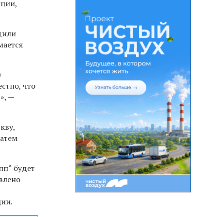
пции,
дили
мается
у
стно, что
», —
кву,
затем
пп“ будет
авлено
ции.