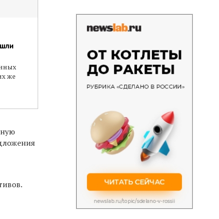
ошли
нных
их же
нную
едложения
тивов.