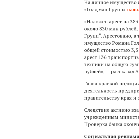
На личное имущество 
«Голдман Групп»
нало
«Наложен арест на 38
около 830 млн рублей
Групп“. Арестовано, в
имущество Романа Гол
общей стоимостью 3,5 
арест 136 транспортн
техники на общую сум
рублей», — рассказал 
Глава краевой полиции
деятельность предпри
правительству края и
Следствие активно вз
учрежденным министер
Проверка банка оконче
Социальная реклам