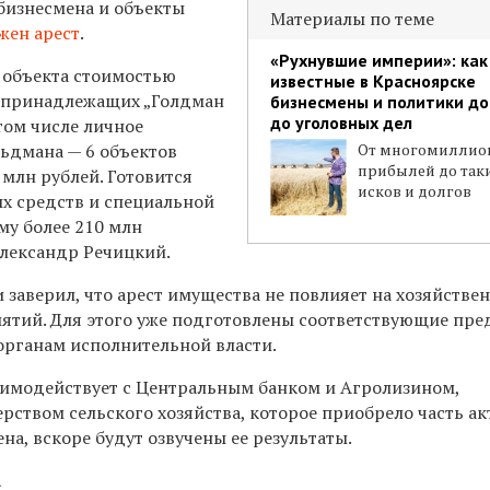
бизнесмена и объекты
Материалы по теме
жен арест
.
«Рухнувшие империи»: как
3 объекта стоимостью
известные в Красноярске
, принадлежащих „Голдман
бизнесмены и политики д
до уголовных дел
 том числе личное
ьдмана — 6 объектов
От многомиллио
прибылей до так
млн рублей. Готовится
исков и долгов
ых средств и специальной
му более 210 млн
Александр Речицкий.
 заверил, что арест имущества не повлияет на хозяйстве
ятий. Для этого уже подготовлены соответствующие пр
 органам исполнительной власти.
аимодействует с Центральным банком и Агролизином,
ством сельского хозяйства, которое приобрело часть ак
на, вскоре будут озвучены ее результаты.
а