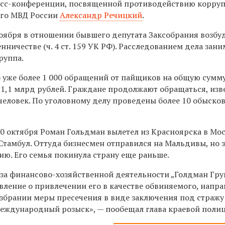
ресс-конференции, посвященной противодействию корру
вого МВД России
Александр Речицкий
.
ноября в отношении бывшего депутата Заксобрания возбу
нничестве (ч. 4 ст. 159 УК РФ). Расследованием дела зани
руппа.
 уже более 1 000 обращений от пайщиков на общую сумм
1,1 млрд рублей. Граждане продолжают обращаться, изве
человек. По уголовному делу проведены более 10 обысков
30 октября Роман Гольдман вылетел из Красноярска в Мос
 Стамбул. Оттуда бизнесмен отправился на Мальдивы, но 
ию. Его семья покинула страну еще раньше.
иза финансово-хозяйственной деятельности „Голдман Гру
вление о привлечении его в качестве обвиняемого, напр
 избрании меры пресечения в виде заключения под стражу
международный розыск», — пообещал глава краевой поли