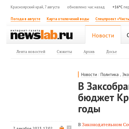
Красноярский край, 7 августа
обновлено: час назад
+16°C
пер
Погода в августе
Карта отключений воды
Спецпроект «Чисты
Новости
Лента новостей
Сюжеты
Архив
Досье
/
,
Новости
Политика
Эк
В Заксобр
бюджет Кр
годы
В
Законодательном С
7 декабря 2023 17:02
7