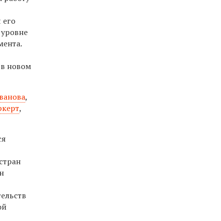
 его
 уровне
мента.
 в новом
ванова
,
ркерт
,
ся
стран
н
тельств
ой