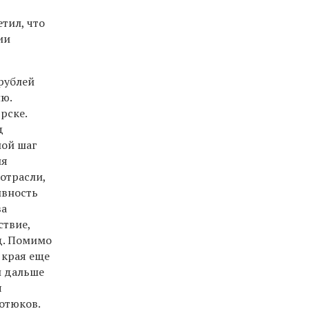
тил, что
ии
рублей
ю.
рске.
д
шой шаг
ия
отрасли,
ивность
ва
ствие,
д. Помимо
 края еще
и дальше
я
отюков.