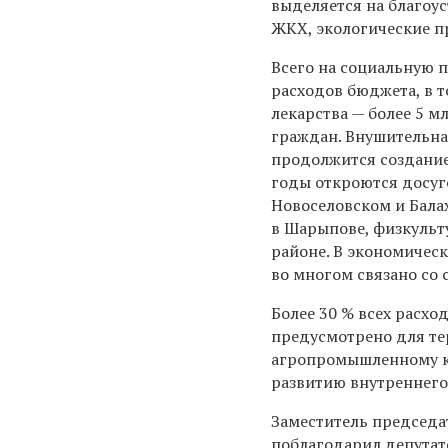
выделяется на благоу
ЖКХ, экологические 
Всего на социальную 
расходов бюджета, в т
лекарства — более 5 
граждан. Внушительна
продолжится создание
годы откроются досуг
Новоселовском и Бала
в Шарыпове, физкульт
районе. В экономичес
во многом связано со
Более 30 % всех расхо
предусмотрено для те
агропромышленному ко
развитию внутреннего
Заместитель председа
поблагодарил депутато