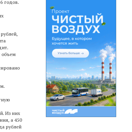
6 годов.
ых
 рублей,
ита
дит.
й объем
нировано
м.
ртную
й. Из них
ия, а 450
да рублей