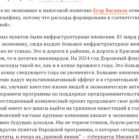
а по экономике и налоговой политике
Егор Васильев
отме
ецифику, потому что расходы формировали в соответств
мой».
ных пунктов были инфраструктурные вложения. 85 млрд 
 экономику, сюда входит большое инфраструктурное мен
но не только. Это и дороги в районах, и дороги в Красноя
ом, то и десятки миллиардов. На 2024 год Дорожный фон
асходы такой же, как и в конце прошлого года. Это боль
к концу следующего года он увеличится. Большие вложен
еню дадут мультипликативный эффект и в строительной 
чно, улучшат качество жизни людей и экономическую акт
сохраняем программы по поддержке предпринимательст
вестиционный комплексный проект продолжает свое дей
рай имеет все шансы выйти на триллион инвестиций в го
ожений частные крупные компании вложат в экономику
аших будущих доходов. Мы не теряем темпов, будем раст
других пунктов Народной программы, о которых сегодн
утаты, и вчера на „прямой линии“ — губернатор Михаил К