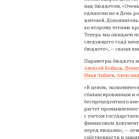
над бюджетом. «Очень
единогласно в День р
жителей. Дополнитель
ко второму чтению кр
Теперь мы ожидаем по
следующего года нача
бюджете», — сказал ви
Параметры бюджета а
Алексей Бойков
,
Денис
Илья Зайцев
,
Алексан
«В целом, экономическ
сбалансированным и о
беспрецедентного вне
растет промышленност
с учетом государстве
финансовом документе
перед людьми»
,
— отм
собственности и защи