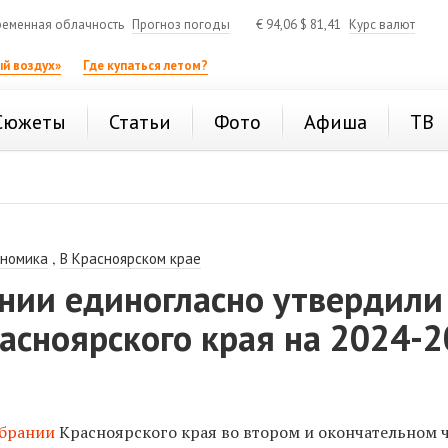
еменная облачность
Прогноз погоды
€
94,06
$
81,41
Курс валют
й воздух»
Где купаться летом?
Сюжеты
Статьи
Фото
Афиша
ТВ
,
ономика
В Красноярском крае
ании единогласно утвердили
асноярского края на 2024-
обрании
Красноярского края во втором и окончательном 