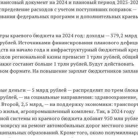
нансовый документ на 2024 и плановый период 2025-202
спределение расходов с учетом поступивших поправок —
ования федеральных программ и дополнительных краев
ры краевого бюджета на 2024 год: доходы — 379,2 млрд
 рублей. Источниками финансирования планового дефиц
дств на начало года и инфраструктурный бюджетный кре
ходов региональной казны превысит 1 трлн рублей, общи
также составит больше 1 трлн рублей. Будут действовать
вом формате. На повышение зарплат бюджетников запла
ые деньги — 5 млрд рублей — распределят по трем блока
 рублей, — на социальные направления: здравоохранение,
. Второй, 2,5 млрд, — на поддержку экономики: транспо
о жилья, агропромышленный комплекс. Так, в 2024 году
ной системы из краевого бюджета добавят 950 млн рубле
сноярску на ремонт автомобильных дорог местного значен
ипальных образований. Кроме того, около полумиллиар