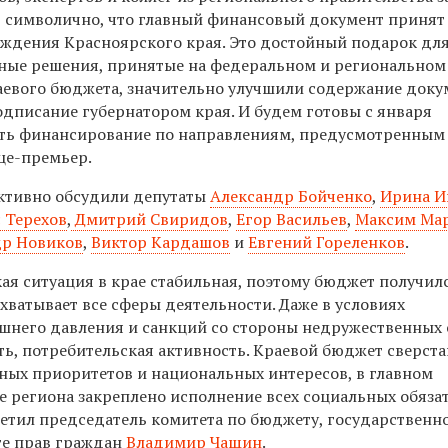
 символично, что главный финансовый документ принят
ождения Красноярского края. Это достойный подарок для
ные решения, принятые на федеральном и региональном
аевого бюджета, значительно улучшили содержание доку
дписание губернатором края. И будем готовы с января
ть финансирование по направлениям, предусмотренным
це-премьер.
ктивно обсудили депутаты
Александр Бойченко
,
Ирина И
 Терехов
,
Дмитрий Свиридов
,
Егор Васильев
,
Максим Ма
др Новиков
,
Виктор Кардашов
и
Евгений Гореленков
.
ая ситуация в крае стабильная, поэтому бюджет получил
хватывает все сферы деятельности. Даже в условиях
шнего давления и санкций со стороны недружественных 
ь, потребительская активность. Краевой бюджет сверста
нных приоритетов и национальных интересов, в главном
 региона закреплено исполнение всех социальных обяза
етил председатель комитета по бюджету, государственн
те прав граждан
Владимир Чащин
.