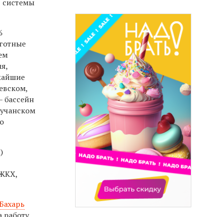
ю системы
%
ьготные
ем
я,
жайшие
евском,
— бассейн
гучанском
о
)
 ЖКХ,
Бахарь
а работу