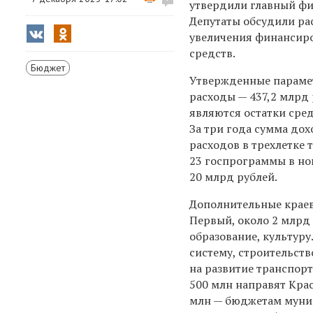
утвердили главный фи
Депутаты обсудили ра
увеличения финансир
средств.
Бюджет
Утвержденные парамет
расходы — 437,2 млрд
являются остатки сре
За три года сумма до
расходов в трехлетке 
23 госпрограммы в но
20 млрд рублей.
Дополнительные краев
Первый, около 2 млрд
образование, культуру
систему, строительств
на развитие транспорт
500 млн направят Кра
млн — бюджетам муниц