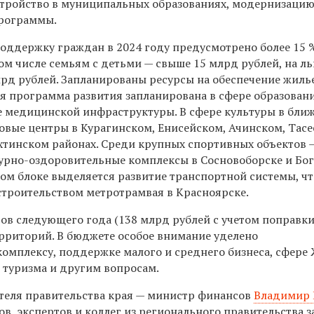
стройство в муниципальных образованиях, модернизаци
программы.
поддержку граждан в 2024 году предусмотрено более 15 
ом числе семьям с детьми — свыше 15 млрд рублей, на л
млрд рублей. Запланированы ресурсы на обеспечение жиль
я программа развития запланирована в сфере образовани
 медицинской инфраструктуры. В сфере культуры в бли
овые центры в Курагинском, Енисейском, Ачинском, Тасе
хтинском районах. Среди крупных спортивных объектов 
урно-оздоровительные комплексы в Сосновоборске и Бо
ком блоке выделяется развитие транспортной системы, чт
 строительством метротрамвая в Красноярске.
дов следующего года (138 млрд рублей с учетом поправки
рриторий. В бюджете особое внимание уделено
мплексу, поддержке малого и среднего бизнеса, сфере
 туризма и другим вопросам.
теля правительства края — министр финансов
Владимир 
в, экспертов и коллег из регионального правительства з