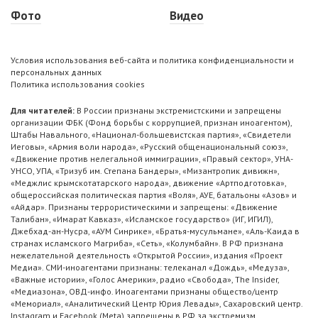
Фото
Видео
Условия использования веб-сайта и политика конфиденциальности и
персональных данных
Политика использования cookies
Для читателей:
В России признаны экстремистскими и запрещены
организации ФБК (Фонд борьбы с коррупцией, признан иноагентом),
Штабы Навального, «Национал-большевистская партия», «Свидетели
Иеговы», «Армия воли народа», «Русский общенациональный союз»,
«Движение против нелегальной иммиграции», «Правый сектор», УНА-
УНСО, УПА, «Тризуб им. Степана Бандеры», «Мизантропик дивижн»,
«Меджлис крымскотатарского народа», движение «Артподготовка»,
общероссийская политическая партия «Воля», АУЕ, батальоны «Азов» и
«Айдар». Признаны террористическими и запрещены: «Движение
Талибан», «Имарат Кавказ», «Исламское государство» (ИГ, ИГИЛ),
Джебхад-ан-Нусра, «АУМ Синрике», «Братья-мусульмане», «Аль-Каида в
странах исламского Магриба», «Сеть», «Колумбайн». В РФ признана
нежелательной деятельность «Открытой России», издания «Проект
Медиа». СМИ-иноагентами признаны: телеканал «Дождь», «Медуза»,
«Важные истории», «Голос Америки», радио «Свобода», The Insider,
«Медиазона», ОВД-инфо. Иноагентами признаны общество/центр
«Мемориал», «Аналитический Центр Юрия Левады», Сахаровский центр.
Instagram и Facebook (Metа) запрещены в РФ за экстремизм.