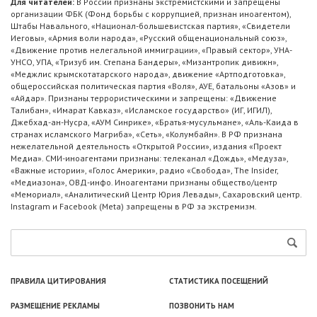
Для читателей:
В России признаны экстремистскими и запрещены
организации ФБК (Фонд борьбы с коррупцией, признан иноагентом),
Штабы Навального, «Национал-большевистская партия», «Свидетели
Иеговы», «Армия воли народа», «Русский общенациональный союз»,
«Движение против нелегальной иммиграции», «Правый сектор», УНА-
УНСО, УПА, «Тризуб им. Степана Бандеры», «Мизантропик дивижн»,
«Меджлис крымскотатарского народа», движение «Артподготовка»,
общероссийская политическая партия «Воля», АУЕ, батальоны «Азов» и
«Айдар». Признаны террористическими и запрещены: «Движение
Талибан», «Имарат Кавказ», «Исламское государство» (ИГ, ИГИЛ),
Джебхад-ан-Нусра, «АУМ Синрике», «Братья-мусульмане», «Аль-Каида в
странах исламского Магриба», «Сеть», «Колумбайн». В РФ признана
нежелательной деятельность «Открытой России», издания «Проект
Медиа». СМИ-иноагентами признаны: телеканал «Дождь», «Медуза»,
«Важные истории», «Голос Америки», радио «Свобода», The Insider,
«Медиазона», ОВД-инфо. Иноагентами признаны общество/центр
«Мемориал», «Аналитический Центр Юрия Левады», Сахаровский центр.
Instagram и Facebook (Metа) запрещены в РФ за экстремизм.
ПРАВИЛА ЦИТИРОВАНИЯ
СТАТИСТИКА ПОСЕЩЕНИЙ
РАЗМЕЩЕНИЕ РЕКЛАМЫ
ПОЗВОНИТЬ НАМ