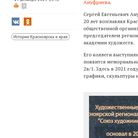
Ануфриева
.
3
Сергей Евгеньевич Ан
20 лет возглавлял Кр
общественной организ
председателем регион
История Красноярска и края
академии художеств.
Его коллеги выступил
появится мемориальна
2в/1. Здесь в 2021 го
графики, скульптуры и