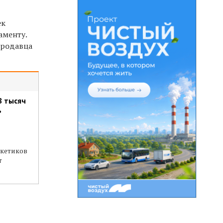
ек
аменту.
продавца
8 тысяч
ь
укетиков
т