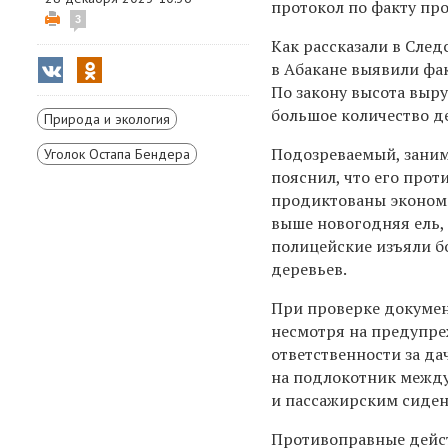
протокол по факту про
3
Как рассказали в След
в Абакане выявили фак
По закону высота выру
большое количество д
Природа и экология
Подозреваемый, зани
Уголок Остапа Бендера
пояснил, что его про
продиктованы эконом
выше новогодняя ель, 
полицейские изъяли б
деревьев.
При проверке докумен
несмотря на предупре
ответственности за да
на подлокотник межд
и пассажирским сиден
Противоправные дейс