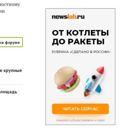
ностному
ии
на форуме
ые крупные
 площадь