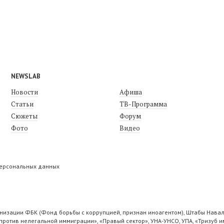
NEWSLAB
Новости
Афиша
Статьи
ТВ-Программа
Сюжеты
Форум
Фото
Видео
персональных данных
низации ФБК (Фонд борьбы с коррупцией, признан иноагентом), Штабы Навал
ротив нелегальной иммиграции», «Правый сектор», УНА-УНСО, УПА, «Тризуб и