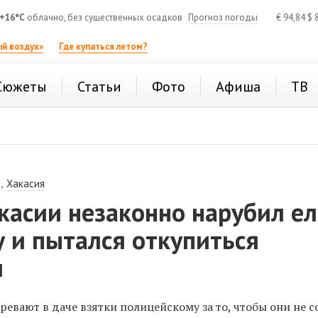
+16°C
облачно, без существенных осадков
Прогноз погоды
€
94,84
$
8
й воздух»
Где купаться летом?
Сюжеты
Статьи
Фото
Афиша
ТВ
,
Хакасия
касии незаконно нарубил е
 и пытался откупиться
и
евают в даче взятки полицейскому за то, чтобы они не с