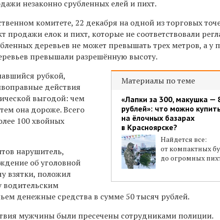
дажи незаконно срубленных елей и пихт.
ственном комитете, 22 декабря на одной из торговых точ
т продажи елок и пихт, которые не соответствовали регл
бленных деревьев не может превышать трех метров, а у 
еревьев превышали разрешённую высоту.
мавшийся рубкой,
Материалы по теме
тивоправные действия
ической выгодой: чем
«Лапки за 300, макушка — 
рублей»: что можно купит
тем она дороже. Всего
на ёлочных базарах
олее 100 хвойных
в Красноярске?
Найдется все:
от компактных б
тов нарушитель,
до огромных пих
ждение об уголовной
чу взятки, положил
у водительским
ьем денежные средства в сумме 50 тысяч рублей.
твия мужчины были пресечены сотрудниками полиции.