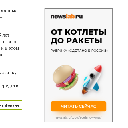
и данные
 —
 лет
го взноса
е. В этом
ния
 заявку
 средств
на форуме