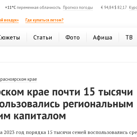
+11°C
переменная облачность
Прогноз погоды
€
94,84
$
82,17
Кур
й воздух»
Где купаться летом?
Сюжеты
Статьи
Фото
Афиша
ТВ
Красноярском крае
ском крае почти 15 тысячи
пользовались региональным
им капиталом
за 2023 год порядка 15 тысячи семей воспользовались ср