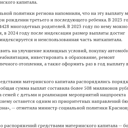
нского капитала.
льной политики региона напомнили, что на эту выплату м
ри рождении третьего и последующего ребенка. В 2023 г
4428 многодетных родителей. В 2023 году по нему можно
я, в 2024 году после индексации размер выплаты достиг
 индексируется и неиспользованная часть маткапитала.
вить на улучшение жилищных условий, покупку автомоби
еабилитации, инвестировать в образование, ремонт
ечного отопления, а также оформить раз в год выплату в
едствами материнского капитала распорядились поряд
а общая сумма выплат составила более 508 миллионов руб
а семей с детьми и реализация мероприятий нацпроекта
жнему останется одним из приоритетных направлений б
она», — отметила министр социальной политики Красноя
о распоряжений средствами материнского капитала — б