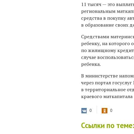
11 тысяч — это выплат
региональным маткапи
средства в покупку ав
в образование своих д
Средствами материнск
ребенку, на которого 
по жилищному кредиту 
случае воспользовать
ребенка.
В министерстве напом
через портал госуслу
в территориальное от
краевого маткапитала
0
0
Ссылки по теме