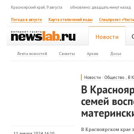
Красноярский край, 9 августа
обновлено: двадцать минут назад
Погода в августе
Карта отключений воды
Спецпроект «Чисты
Новости
Лента новостей
Сюжеты
Архив
Досье
/
,
Новости
Общество
В 
В Краснояр
семей вос
материнск
В Красноярском крае 
11 января 2024 16:20