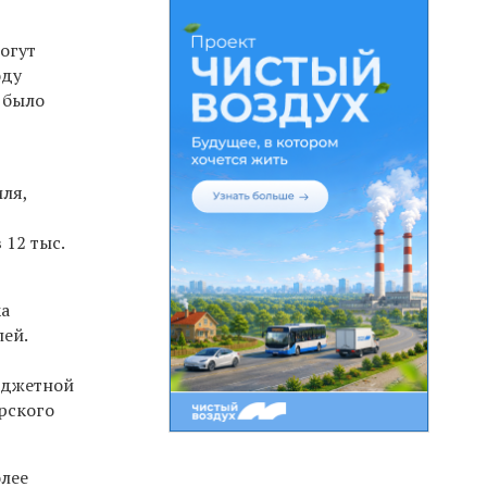
огут
оду
 было
ля,
 12 тыс.
ка
лей.
юджетной
рского
олее