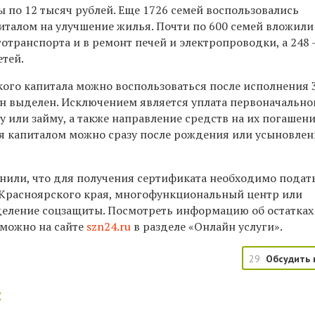
ы по 12 тысяч рублей. Еще 1726 семей воспользовались
талом на улучшение жилья. Почти по 600 семей вложил
тотранспорта и в ремонт печей и электропроводки, а 248
етей.
ого капитала можно воспользоваться после исполнения 3
он выделен. Исключением является уплата первоначально
или займу, а также направление средств на их погашени
ся капиталом можно сразу после рождения или усыновле
нили, что для получения сертификата необходимо подать
г Красноярского края, многофункциональный центр или
деление соцзащиты. Посмотреть информацию об остатках
 можно на сайте
szn24.ru
в разделе «Онлайн услуги».
29
Обсудить 
: