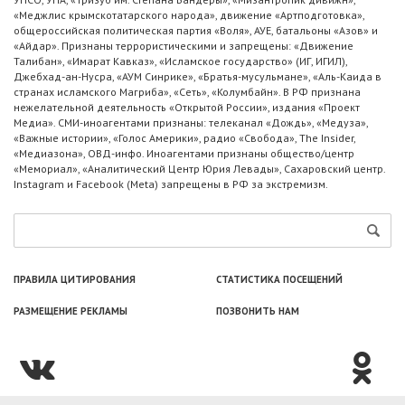
«Меджлис крымскотатарского народа», движение «Артподготовка»,
общероссийская политическая партия «Воля», АУЕ, батальоны «Азов» и
«Айдар». Признаны террористическими и запрещены: «Движение
Талибан», «Имарат Кавказ», «Исламское государство» (ИГ, ИГИЛ),
Джебхад-ан-Нусра, «АУМ Синрике», «Братья-мусульмане», «Аль-Каида в
странах исламского Магриба», «Сеть», «Колумбайн». В РФ признана
нежелательной деятельность «Открытой России», издания «Проект
Медиа». СМИ-иноагентами признаны: телеканал «Дождь», «Медуза»,
«Важные истории», «Голос Америки», радио «Свобода», The Insider,
«Медиазона», ОВД-инфо. Иноагентами признаны общество/центр
«Мемориал», «Аналитический Центр Юрия Левады», Сахаровский центр.
Instagram и Facebook (Metа) запрещены в РФ за экстремизм.
ПРАВИЛА ЦИТИРОВАНИЯ
СТАТИСТИКА ПОСЕЩЕНИЙ
РАЗМЕЩЕНИЕ РЕКЛАМЫ
ПОЗВОНИТЬ НАМ