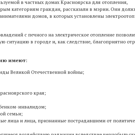
льзуемой в частных домах Красноярска для отопления,
рым категориям граждан, рассказали в мэрии. Они долж
анимателями домов, в которых установлены электроото
владений с печного на электрическое отопление позволи
ю ситуацию в городе и, как следствие, благоприятно от
цию имеют:
лиды Великой Отечественной войны;
расноярского края;
ебенком-инвалидом;
ой семьи;
ые лица и лица, признанные пострадавшими от политич
ргшиеся воздействию радиации вследствие чернобыльск