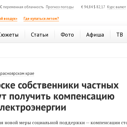
°C
переменная облачность
Прогноз погоды
€
94,84
$
82,17
Курс валют
й воздух»
Где купаться летом?
Сюжеты
Статьи
Фото
Афиша
ТВ
Красноярском крае
ске собственники частных
ут получить компенсацию
электроэнергии
ия новой меры социальной поддержки — компенсации ст