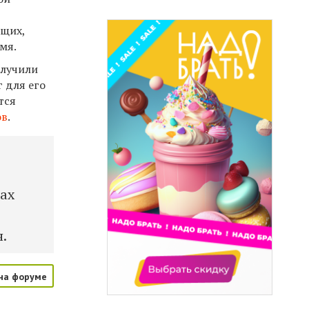
ащих,
мя.
олучили
 для его
тся
ов
.
нах
.
на форуме