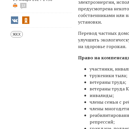
электроэнергии, испо
13
предусмотрена некото
собственниками или н
установки.
Перевод частных домо
ЖКХ
улучшить экологическу
на здоровье горожан.
Право на компенса
участники, инва
труженики тыла;
ветераны труда;
ветераны труда К
инвалиды;
члены семьи с р
члены многодетн
реабилитированн
репрессий;
граждане, подве