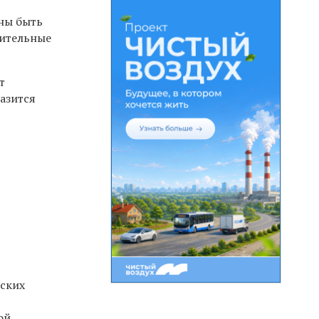
ны быть
пительные
т
разится
еских
ой