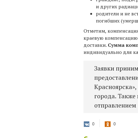
и других радиац
родители и не в
погибших (умерш
Отметим, компенсация
краевую компенсацию 
доставки.
Сумма ком
индивидуально для к
Заявки приним
предоставлени
Красноярска»,
города. Также
отправлением 
0
0