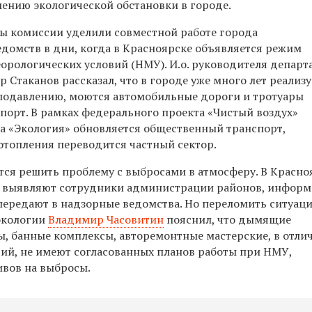
ению экологической обстановки в городе.
ы комиссии уделили совместной работе города
домств в дни, когда в Красноярске объявляется режим
орологических условий (НМУ). И.о. руководителя департ
 Стаканов рассказал, что в городе уже много лет реализ
подавлению, моются автомобильные дороги и тротуары
порт. В рамках федерального проекта «Чистый воздух»
а «Экология» обновляется общественный транспорт,
отопления переводится частный сектор.
тся решить проблему с выбросами в атмосферу. В Красно
а выявляют сотрудники администрации районов, инфор
 передают в надзорные ведомства. Но переломить ситуац
экологии
Владимир Часовитин
пояснил, что дымящие
, банные комплексы, авторемонтные мастерские, в отли
ий, не имеют согласованных планов работы при НМУ,
вов на выбросы.