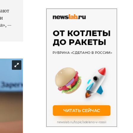
пают
ми
а», —