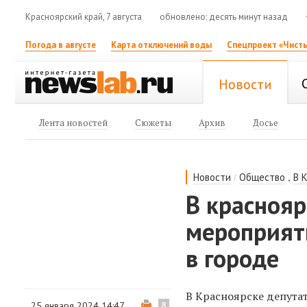
Красноярский край, 7 августа
обновлено: десять минут назад
Погода в августе
Карта отключений воды
Спецпроект «Чисты
Новости
Лента новостей
Сюжеты
Архив
Досье
/
,
Новости
Общество
В 
В краснояр
мероприят
в городе
В Красноярске депута
25 января 2024 14:47
8