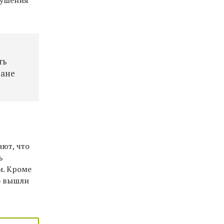
рушения
ть
ране
ют, что
ь
и. Кроме
о вышли