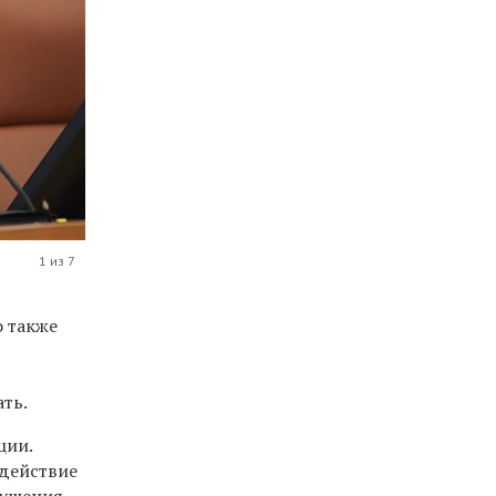
1 из 7
о также
ать.
ции.
одействие