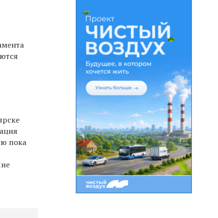
амента
уются
ярске
мация
ию пока
чие