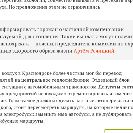
терством экологии, совместно выявлять и пресекать на
уха. Но предложения этим не ограничились.
нформировать горожан о частичной компенсации
льзуемой для отопления. Такие выплаты могут получи
асноярска», — пояснил председатель комиссии по ох
нию здорового образа жизни
Артём Речицкий
.
ь воздух в Красноярске более чистым мог бы перевод
ятий на центральное теплоснабжение. Отдельный блок
 ситуации с автомобильным транспортом. Депутаты счита
ых предприятий необходимо отремонтировать и заменит
ие. То же самое должны сделать частные автоперевозчик
цкого, стоит пересмотреть маршруты, на которые недавн
 электробусы: заменить ими автобусы, а не дублировать
ейбусные маршруты.