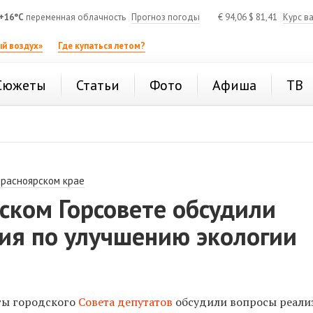
+16°C
переменная облачность
Прогноз погоды
€
94,06
$
81,41
Курс в
й воздух»
Где купаться летом?
Сюжеты
Статьи
Фото
Афиша
ТВ
Красноярском крае
ском Горсовете обсудили
ия по улучшению экологии
ты городского
Совета депутатов
обсудили вопросы реали