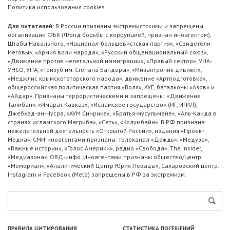
Политика использования cookies
Для читателей:
В России признаны экстремистскими и запрещены
организации ФБК (Фонд борьбы с коррупцией, признан иноагентом),
Штабы Навального, «Национал-большевистская партия», «Свидетели
Иеговы», «Армия воли народа», «Русский общенациональный союз»,
«Движение против нелегальной иммиграции», «Правый сектор», УНА-
УНСО, УПА, «Тризуб им. Степана Бандеры», «Мизантропик дивижн»,
«Меджлис крымскотатарского народа», движение «Артподготовка»,
общероссийская политическая партия «Воля», АУЕ, батальоны «Азов» и
«Айдар». Признаны террористическими и запрещены: «Движение
Талибан», «Имарат Кавказ», «Исламское государство» (ИГ, ИГИЛ),
Джебхад-ан-Нусра, «АУМ Синрике», «Братья-мусульмане», «Аль-Каида в
странах исламского Магриба», «Сеть», «Колумбайн». В РФ признана
нежелательной деятельность «Открытой России», издания «Проект
Медиа». СМИ-иноагентами признаны: телеканал «Дождь», «Медуза»,
«Важные истории», «Голос Америки», радио «Свобода», The Insider,
«Медиазона», ОВД-инфо. Иноагентами признаны общество/центр
«Мемориал», «Аналитический Центр Юрия Левады», Сахаровский центр.
Instagram и Facebook (Metа) запрещены в РФ за экстремизм.
ПРАВИЛА ЦИТИРОВАНИЯ
СТАТИСТИКА ПОСЕЩЕНИЙ