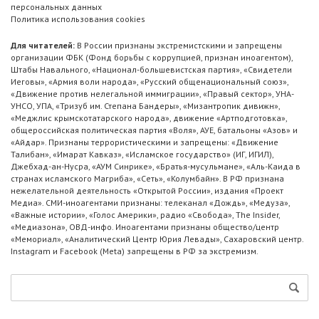
персональных данных
Политика использования cookies
Для читателей:
В России признаны экстремистскими и запрещены
организации ФБК (Фонд борьбы с коррупцией, признан иноагентом),
Штабы Навального, «Национал-большевистская партия», «Свидетели
Иеговы», «Армия воли народа», «Русский общенациональный союз»,
«Движение против нелегальной иммиграции», «Правый сектор», УНА-
УНСО, УПА, «Тризуб им. Степана Бандеры», «Мизантропик дивижн»,
«Меджлис крымскотатарского народа», движение «Артподготовка»,
общероссийская политическая партия «Воля», АУЕ, батальоны «Азов» и
«Айдар». Признаны террористическими и запрещены: «Движение
Талибан», «Имарат Кавказ», «Исламское государство» (ИГ, ИГИЛ),
Джебхад-ан-Нусра, «АУМ Синрике», «Братья-мусульмане», «Аль-Каида в
странах исламского Магриба», «Сеть», «Колумбайн». В РФ признана
нежелательной деятельность «Открытой России», издания «Проект
Медиа». СМИ-иноагентами признаны: телеканал «Дождь», «Медуза»,
«Важные истории», «Голос Америки», радио «Свобода», The Insider,
«Медиазона», ОВД-инфо. Иноагентами признаны общество/центр
«Мемориал», «Аналитический Центр Юрия Левады», Сахаровский центр.
Instagram и Facebook (Metа) запрещены в РФ за экстремизм.