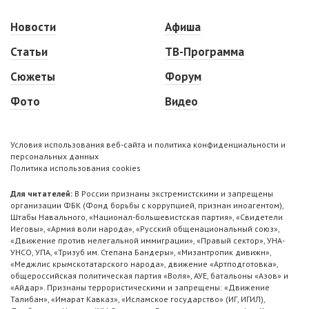
Новости
Афиша
Статьи
ТВ-Программа
Сюжеты
Форум
Фото
Видео
Условия использования веб-сайта и политика конфиденциальности и
персональных данных
Политика использования cookies
Для читателей:
В России признаны экстремистскими и запрещены
организации ФБК (Фонд борьбы с коррупцией, признан иноагентом),
Штабы Навального, «Национал-большевистская партия», «Свидетели
Иеговы», «Армия воли народа», «Русский общенациональный союз»,
«Движение против нелегальной иммиграции», «Правый сектор», УНА-
УНСО, УПА, «Тризуб им. Степана Бандеры», «Мизантропик дивижн»,
«Меджлис крымскотатарского народа», движение «Артподготовка»,
общероссийская политическая партия «Воля», АУЕ, батальоны «Азов» и
«Айдар». Признаны террористическими и запрещены: «Движение
Талибан», «Имарат Кавказ», «Исламское государство» (ИГ, ИГИЛ),