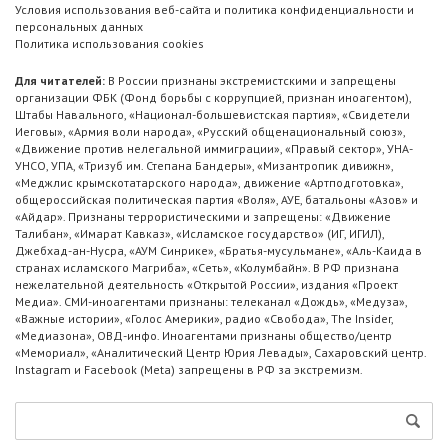
Условия использования веб-сайта и политика конфиденциальности и
персональных данных
Политика использования cookies
Для читателей:
В России признаны экстремистскими и запрещены
организации ФБК (Фонд борьбы с коррупцией, признан иноагентом),
Штабы Навального, «Национал-большевистская партия», «Свидетели
Иеговы», «Армия воли народа», «Русский общенациональный союз»,
«Движение против нелегальной иммиграции», «Правый сектор», УНА-
УНСО, УПА, «Тризуб им. Степана Бандеры», «Мизантропик дивижн»,
«Меджлис крымскотатарского народа», движение «Артподготовка»,
общероссийская политическая партия «Воля», АУЕ, батальоны «Азов» и
«Айдар». Признаны террористическими и запрещены: «Движение
Талибан», «Имарат Кавказ», «Исламское государство» (ИГ, ИГИЛ),
Джебхад-ан-Нусра, «АУМ Синрике», «Братья-мусульмане», «Аль-Каида в
странах исламского Магриба», «Сеть», «Колумбайн». В РФ признана
нежелательной деятельность «Открытой России», издания «Проект
Медиа». СМИ-иноагентами признаны: телеканал «Дождь», «Медуза»,
«Важные истории», «Голос Америки», радио «Свобода», The Insider,
«Медиазона», ОВД-инфо. Иноагентами признаны общество/центр
«Мемориал», «Аналитический Центр Юрия Левады», Сахаровский центр.
Instagram и Facebook (Metа) запрещены в РФ за экстремизм.