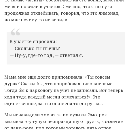
меня и
повезли
в участок.
Смешно, что
я
по пути
продолжал
отхлебывать
, говорил, что это лимонад,
но мне почему-то не верили.
В участке спросили:
— Сколько ты пьешь?
— Ну-у, где-то год, — ответил я.
Мама мне еще долго припоминала: «Ты совсем
дурак? Сказал бы, что попробовал пиво впервые.
Тогда бы
к наркологу на учет не записали. Вот теперь
ходи туда каждый месяц отмечаться!». Это
единственное, за что она меня тогда ругала.
Мы ненавидели эмо из-за их музыки. Эмо-рок
вызывал эту тупую неоправданную грусть, в отличие
от панк-рока, под который хотелось дать отпор,