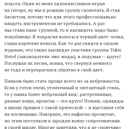
подсел. Один из моих одноклассников играл
на гитаре, ну мы и решили группу сколотить. Я стал
басистом, потому что для этого профессионально
владеть инструментом не требовалось.
А раз
мы стали панк-группой
,
то и
выглядеть
надо было
подобающе.
Я
покрасил волосы в черный цвет: челка,
сзади короткие волосы. Как-то раз увидел в одном
журнале, что также выглядит участник группы Tokio
Hotel
(законодатели эмо-моды)
, и подумал — круто!
Послушал их песни, понял,
что свернул немного
не туда и
перекрасился обратно в свой цвет.
Панком
было
стать проще всего из-за небрежности.
Если у готов очень утонченный
и
элегантный стиль,
то у панка более небрежный вид: растрепанные,
рваные вещи, ирокезы — это круто! Помню,
однажды
в школу пришел с такой прической —
и
выставил себя
на посмешище. Наверное, это пафосно прозвучит,
но этим поступком я зародил волну сопротивления
в
своей
школе.
Многие
заметили, что я не «получаю»