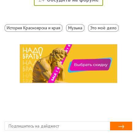
История Красноярска и края
Музыка
Это моё дело