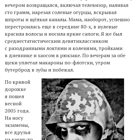
вечером возвращался, включал телевизор, наливал
сто грамм, нарезал соленые огурцы, вскрывал
шпроты и щёлкал каналы. Мама, наоборот, успешно
перестроилась еще в середине 80-х, в нулевые
красила волосы и носила яркие сапоги. Я же был
среднестатистическим девятиклассником
с разодранными локтями и коленями, тройками
в дневнике и хаосом в рюкзаке. По вечерам за обе
щеки уплетал макароны по-флотски, утром
бутерброд в зубы и побежал.
По кривой
дорожке
я пошел
весной
2005 года.
На носу
экзамены,
все друзья
на каких-то