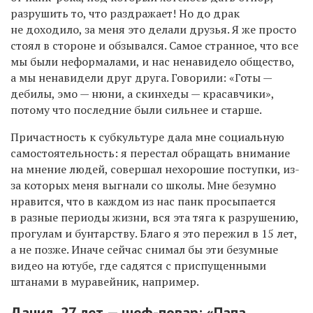
разрушить то, что раздражает! Но до драк
не доходило, за меня это делали друзья. Я же просто
стоял в стороне и обзывался. Самое странное, что все
мы были неформалами, и нас ненавидело общество,
а мы ненавидели друг друга. Говорили: «Готы —
дебилы, эмо — нюни, а скинхеды — красавчики»,
потому что последние были сильнее и старше.
Причастность к субкультуре дала мне социальную
самостоятельность: я перестал обращать внимание
на мнение людей, совершал нехорошие поступки, из-
за которых меня выгнали со школы. Мне безумно
нравится, что в каждом из нас панк просыпается
в разные периоды жизни, вся эта тяга к разрушению,
прогулам и бунтарству. Благо я это пережил в 15 лет,
а не позже. Иначе сейчас снимал бы эти безумные
видео на ютубе, где садятся с приспущенными
штанами в муравейник,
например
.
Данил, 27 лет —
шеф-повар:
«Папа