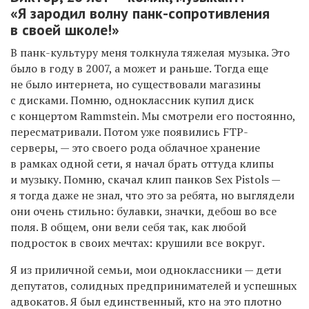
«
Я
зародил волну
панк-
сопротивления
в
своей
школе!
»
В панк-культуру меня толкнула тяжелая музыка. Это
было в году в 2007, а может и раньше. Тогда еще
не было интернета, но существовали магазины
с дисками. Помню, одноклассник купил диск
с концертом
Ram
m
stein
. Мы смотрели его постоянно,
пересматривали. Потом уже появились FTP-
серверы, — это своего рода облачное хранение
в рамках одной сети, я начал брать оттуда клипы
и музыку. Помню, скачал клип
панков
Sex Pistols —
я
тогда даже не знал,
что это за ребята
, но выглядели
они
очень
стильно: булавки, значки, дебош
во все
поля
. В общем, они вели себя так, как любой
подросток в своих мечтах: крушили все вокруг.
Я из приличной семьи, мои одноклассники — дети
депутатов, солидных предпринимателей и успешных
адвокатов. Я был единственный, кто на это плотно