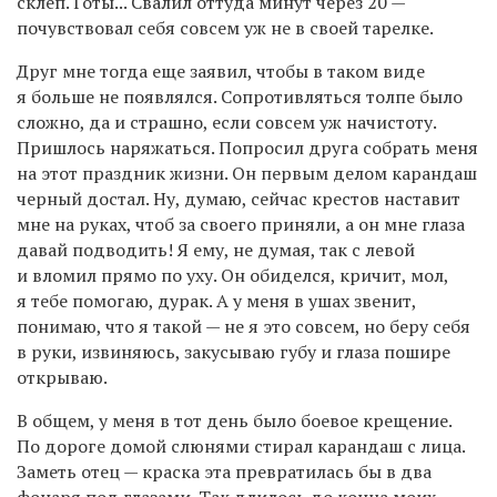
склеп. Готы... Свалил оттуда минут через 20 —
почувствовал себя совсем уж не в своей тарелке.
Друг мне тогда еще заявил, чтобы в таком виде
я больше не появлялся. Сопротивляться толпе было
сложно, да и страшно, если совсем уж начистоту.
Пришлось наряжаться. Попросил друга собрать меня
на этот праздник жизни. Он первым делом карандаш
черный достал. Ну, думаю, сейчас крестов наставит
мне на руках, чтоб за своего приняли, а он мне глаза
давай подводить! Я ему, не думая, так с левой
и вломил прямо по уху. Он обиделся, кричит, мол,
я тебе помогаю, дурак. А у меня в ушах звенит,
понимаю, что я такой — не я это совсем, но беру себя
в руки, извиняюсь, закусываю губу и глаза пошире
открываю.
В общем, у меня в тот день было боевое крещение.
По дороге домой слюнями стирал карандаш с лица.
Заметь отец — краска эта превратилась бы в два
фонаря под глазами. Так длилось до конца моих