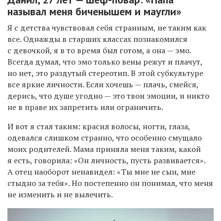
называл меня
биченышем и
м
аугли»
Я с детства чувствовал себя странным, не таким как
все. Однажды в старших классах познакомился
с девочкой, я в то время был готом, а она — эмо.
Всегда думал, что эмо только вены режут и плачут,
но нет, это раздутый стереотип. В этой субкультуре
все яркие личности. Если хочешь — плачь, смейся,
дерись, что душе угодно — это твои эмоции, и никто
не в праве их запретить или ограничить.
И вот я стал таким: красил волосы, ногти, глаза,
одевался слишком странно, что особенно смущало
моих родителей. Мама приняла меня таким, какой
я есть, говорила: «Он личность, пусть развивается».
А отец наоборот ненавидел: «Ты мне не сын, мне
стыдно за тебя». Но постепенно он понимал, что меня
не изменить и не вылечить.