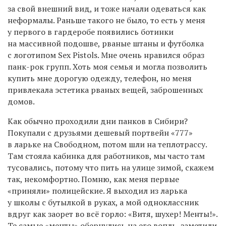
за свой внешний вид, и тоже начали одеваться как
неформалы. Раньше такого не было, то есть у меня
у первого в гардеробе появились ботинки
на массивной подошве, рваные штаны и футболка
с логотипом Sex Pistols.
М
не очень нравился образ
панк-рок групп. Хоть моя семья и могла позволить
купить мне дорогую одежду, телефон, но меня
привлекала эстетика рваных вещей, заброшенных
домов.
Как обычно проходили дни панков в Сибири?
Покупали с друзьями
дешевый портвейн «777»
в ларьке на Свободном,
потом
шли на теплотрассу.
Там стояла кабинка для работников, мы
часто там
тусовались
, потому что пить на улице зимой, скажем
так, некомфортно.
Помню, как меня
первые
«приняли» полицейские.
Я выходил
из ларька
у
школы с бутылкой в руках,
а
мой одноклассник
вдруг как за
орет
во всё горло: «Витя, шухер! Менты!».
Т
е самые «менты»
обернулись на его вопль, заметили