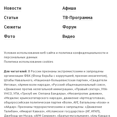
Новости
Афиша
Статьи
ТВ-Программа
Сюжеты
Форум
Фото
Видео
Условия использования веб-сайта и политика конфиденциальности и
персональных данных
Политика использования cookies
Для читателей:
В России признаны экстремистскими и запрещены
организации ФБК (Фонд борьбы с коррупцией, признан иноагентом),
Штабы Навального, «Национал-большевистская партия», «Свидетели
Иеговы», «Армия воли народа», «Русский общенациональный союз»,
«Движение против нелегальной иммиграции», «Правый сектор», УНА-
УНСО, УПА, «Тризуб им. Степана Бандеры», «Мизантропик дивижн»,
«Меджлис крымскотатарского народа», движение «Артподготовка»,
общероссийская политическая партия «Воля», АУЕ, батальоны «Азов» и
«Айдар». Признаны террористическими и запрещены: «Движение
Талибан», «Имарат Кавказ», «Исламское государство» (ИГ, ИГИЛ),
Джебхад-ан-Нусра, «АУМ Синрике», «Братья-мусульмане», «Аль-Каида в