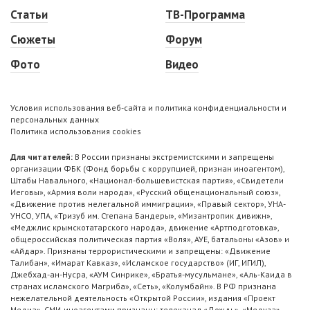
Статьи
ТВ-Программа
Сюжеты
Форум
Фото
Видео
Условия использования веб-сайта и политика конфиденциальности и
персональных данных
Политика использования cookies
Для читателей:
В России признаны экстремистскими и запрещены
организации ФБК (Фонд борьбы с коррупцией, признан иноагентом),
Штабы Навального, «Национал-большевистская партия», «Свидетели
Иеговы», «Армия воли народа», «Русский общенациональный союз»,
«Движение против нелегальной иммиграции», «Правый сектор», УНА-
УНСО, УПА, «Тризуб им. Степана Бандеры», «Мизантропик дивижн»,
«Меджлис крымскотатарского народа», движение «Артподготовка»,
общероссийская политическая партия «Воля», АУЕ, батальоны «Азов» и
«Айдар». Признаны террористическими и запрещены: «Движение
Талибан», «Имарат Кавказ», «Исламское государство» (ИГ, ИГИЛ),
Джебхад-ан-Нусра, «АУМ Синрике», «Братья-мусульмане», «Аль-Каида в
странах исламского Магриба», «Сеть», «Колумбайн». В РФ признана
нежелательной деятельность «Открытой России», издания «Проект
Медиа». СМИ-иноагентами признаны: телеканал «Дождь», «Медуза»,