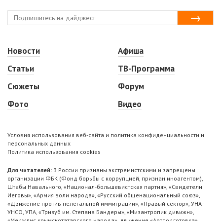
Новости
Афиша
Статьи
ТВ-Программа
Сюжеты
Форум
Фото
Видео
Условия использования веб-сайта и политика конфиденциальности и
персональных данных
Политика использования cookies
Для читателей:
В России признаны экстремистскими и запрещены
организации ФБК (Фонд борьбы с коррупцией, признан иноагентом),
Штабы Навального, «Национал-большевистская партия», «Свидетели
Иеговы», «Армия воли народа», «Русский общенациональный союз»,
«Движение против нелегальной иммиграции», «Правый сектор», УНА-
УНСО, УПА, «Тризуб им. Степана Бандеры», «Мизантропик дивижн»,
«Меджлис крымскотатарского народа», движение «Артподготовка»,