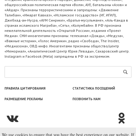
общероссийская политическая партия «Воля», АУЕ, батальоны «Азов» и
«Айдар». Признаны террористическими и запрещены: «Движение
Талибан», «Имарат Кавказ», «Исламское государство» (ИГ, ИГИЛ),
Джебхад-ан-Нусра, «АУМ Синрике», «Братья-мусульмане», «Аль-Каида в
странах исламского Магриба», «Сеть», «Колумбайн». В РФ признана
нежелательной деятельность «Открытой России», издания «Проект
Медиа». СМИ-иноагентами признаны: телеканал «Дождь», «Медуза»,
«Важные истории», «Голос Америки», радио «Свобода», The Insider,
«Медиазона», ОВД-инфо. Иноагентами признаны общество/центр
«Мемориал», «Аналитический Центр Юрия Левады», Сахаровский центр.
Instagram и Facebook (Metа) запрещены в РФ за экстремизм.
ПРАВИЛА ЦИТИРОВАНИЯ
СТАТИСТИКА ПОСЕЩЕНИЙ
РАЗМЕЩЕНИЕ РЕКЛАМЫ
ПОЗВОНИТЬ НАМ
We use cookies to ensure that you have the best experience on our website. If
© ООО «Лаборатория Новоcтей», 2003—2026.