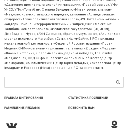
«Движение против нелегальной иммиграции», «Правый сектор», УНА-
УНСО, УПА, «Тризуб им. Степана Бандеры», «Мизантропик дивижн»,
«Меджлис крымскотатарского народа», движение «Артподготовка»,
общероссийская политическая партия «Воля», АУЕ, батальоны «Азов» и
«Айдар». Признаны террористическими и запрещены: «Движение
Талибан», «Имарат Кавказ», «Исламское государство» (ИГ, ИГИЛ),
Джебхад-ан-Нусра, «АУМ Синрике», «Братья-мусульмане», «Аль-Каида в
странах исламского Магриба», «Сеть», «Колумбайн». В РФ признана
нежелательной деятельность «Открытой России», издания «Проект
Медиа». СМИ-иноагентами признаны: телеканал «Дождь», «Медуза»,
«Важные истории», «Голос Америки», радио «Свобода», The Insider,
«Медиазона», ОВД-инфо. Иноагентами признаны общество/центр
«Мемориал», «Аналитический Центр Юрия Левады», Сахаровский центр.
Instagram и Facebook (Metа) запрещены в РФ за экстремизм.
ПРАВИЛА ЦИТИРОВАНИЯ
СТАТИСТИКА ПОСЕЩЕНИЙ
РАЗМЕЩЕНИЕ РЕКЛАМЫ
ПОЗВОНИТЬ НАМ