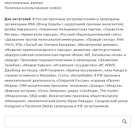
персональных данных
Политика использования cookies
Для читателей:
В России признаны экстремистскими и запрещены
организации ФБК (Фонд борьбы с коррупцией, признан иноагентом),
Штабы Навального, «Национал-большевистская партия», «Свидетели
Иеговы», «Армия воли народа», «Русский общенациональный союз»,
«Движение против нелегальной иммиграции», «Правый сектор», УНА-
УНСО, УПА, «Тризуб им. Степана Бандеры», «Мизантропик дивижн»,
«Меджлис крымскотатарского народа», движение «Артподготовка»,
общероссийская политическая партия «Воля», АУЕ, батальоны «Азов» и
«Айдар». Признаны террористическими и запрещены: «Движение
Талибан», «Имарат Кавказ», «Исламское государство» (ИГ, ИГИЛ),
Джебхад-ан-Нусра, «АУМ Синрике», «Братья-мусульмане», «Аль-Каида в
странах исламского Магриба», «Сеть», «Колумбайн». В РФ признана
нежелательной деятельность «Открытой России», издания «Проект
Медиа». СМИ-иноагентами признаны: телеканал «Дождь», «Медуза»,
«Важные истории», «Голос Америки», радио «Свобода», The Insider,
«Медиазона», ОВД-инфо. Иноагентами признаны общество/центр
«Мемориал», «Аналитический Центр Юрия Левады», Сахаровский центр.
Instagram и Facebook (Metа) запрещены в РФ за экстремизм.