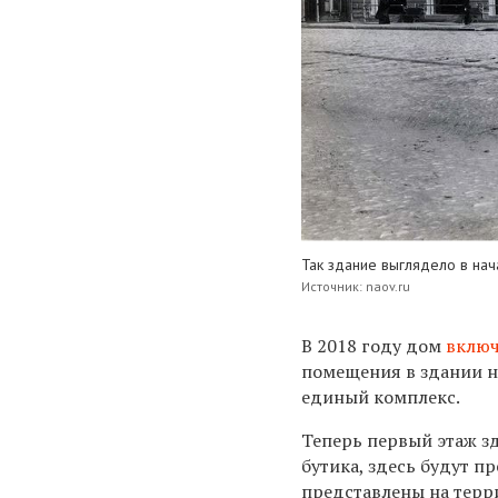
Так здание выглядело в нач
Источник: naov.ru
В 2018 году дом
вклю
помещения в здании на
единый комплекс.
Теперь первый этаж з
бутика, здесь будут п
представлены на терр