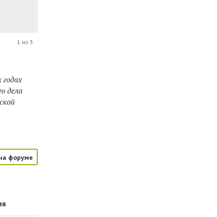
1 из 3
 годах
го дела
нской
на форуме
ия