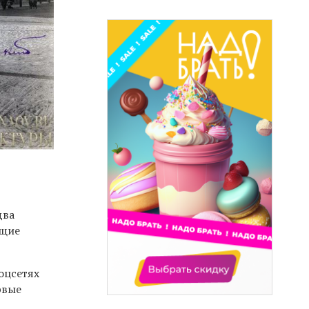
два
ющие
оцсетях
рвые