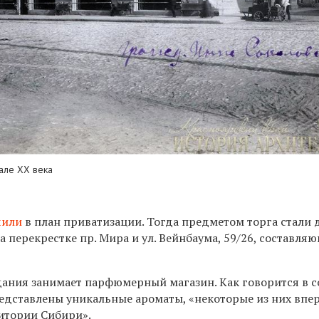
але ХХ века
чили
в план приватизации. Тогда
предметом торга стали 
 перекрестке пр. Мира и ул. Вейнбаума, 59/26, составля
дания занимает парфюмерный магазин. Как говорится в с
редставлены уникальные ароматы, «
некоторые из них впе
итории Сибири».