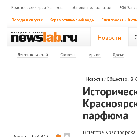
Красноярский край, 8 августа
обновлено: час назад
+16°C
пе
Погода в августе
Карта отключений воды
Спецпроект «Чисты
Новости
Лента новостей
Сюжеты
Архив
Досье
/
,
Новости
Общество
В 
Историческ
Красноярск
парфюма
В центре Красноярска
6 марта 2024 8:12
46