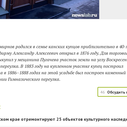
мирнов родился в семье канских купцов приблизительно в 40-х
фирму Александр Алексеевич открыл в 1876 году. Для торгово
ыкупил у мещанина Пугачева участок земли на углу Воскресе
переулка. В 1883 году на купленном участке купец построил
а в 1886–1888 годах на этой усадьбе был построен каменный
ии Гимназического переулка.
46
Обсудить 
:
рском крае отремонтируют 25 объектов культурного наслед