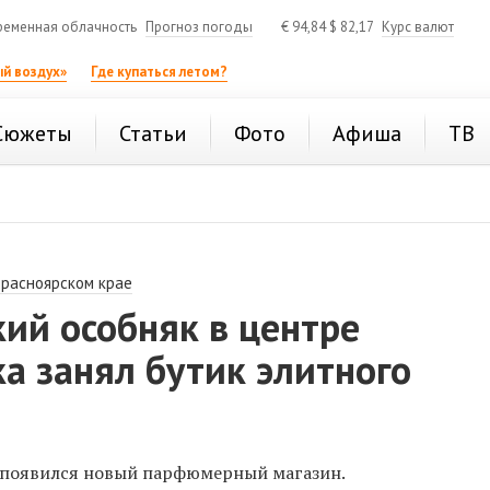
ременная облачность
Прогноз погоды
€
94,84
$
82,17
Курс валют
й воздух»
Где купаться летом?
Сюжеты
Статьи
Фото
Афиша
ТВ
Красноярском крае
ий особняк в центре
а занял бутик элитного
 появился новый парфюмерный магазин.