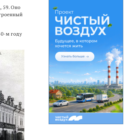
 59. Оно
строенный
30-м году