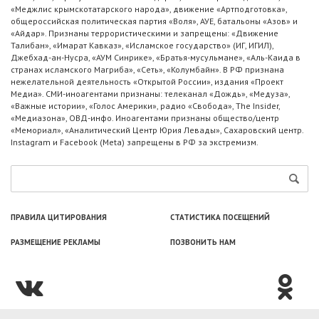
«Меджлис крымскотатарского народа», движение «Артподготовка»,
общероссийская политическая партия «Воля», АУЕ, батальоны «Азов» и
«Айдар». Признаны террористическими и запрещены: «Движение
Талибан», «Имарат Кавказ», «Исламское государство» (ИГ, ИГИЛ),
Джебхад-ан-Нусра, «АУМ Синрике», «Братья-мусульмане», «Аль-Каида в
странах исламского Магриба», «Сеть», «Колумбайн». В РФ признана
нежелательной деятельность «Открытой России», издания «Проект
Медиа». СМИ-иноагентами признаны: телеканал «Дождь», «Медуза»,
«Важные истории», «Голос Америки», радио «Свобода», The Insider,
«Медиазона», ОВД-инфо. Иноагентами признаны общество/центр
«Мемориал», «Аналитический Центр Юрия Левады», Сахаровский центр.
Instagram и Facebook (Metа) запрещены в РФ за экстремизм.
ПРАВИЛА ЦИТИРОВАНИЯ
СТАТИСТИКА ПОСЕЩЕНИЙ
РАЗМЕЩЕНИЕ РЕКЛАМЫ
ПОЗВОНИТЬ НАМ