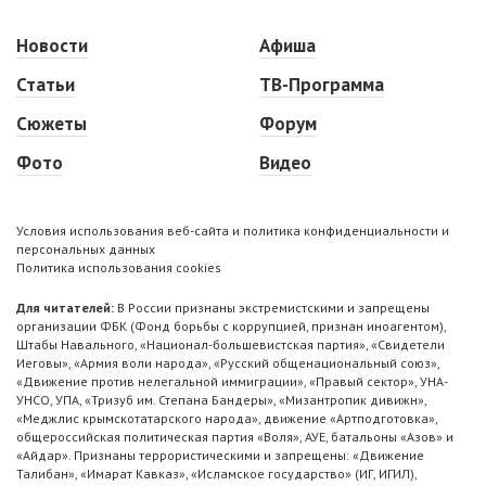
Новости
Афиша
Статьи
ТВ-Программа
Сюжеты
Форум
Фото
Видео
Условия использования веб-сайта и политика конфиденциальности и
персональных данных
Политика использования cookies
Для читателей:
В России признаны экстремистскими и запрещены
организации ФБК (Фонд борьбы с коррупцией, признан иноагентом),
Штабы Навального, «Национал-большевистская партия», «Свидетели
Иеговы», «Армия воли народа», «Русский общенациональный союз»,
«Движение против нелегальной иммиграции», «Правый сектор», УНА-
УНСО, УПА, «Тризуб им. Степана Бандеры», «Мизантропик дивижн»,
«Меджлис крымскотатарского народа», движение «Артподготовка»,
общероссийская политическая партия «Воля», АУЕ, батальоны «Азов» и
«Айдар». Признаны террористическими и запрещены: «Движение
Талибан», «Имарат Кавказ», «Исламское государство» (ИГ, ИГИЛ),