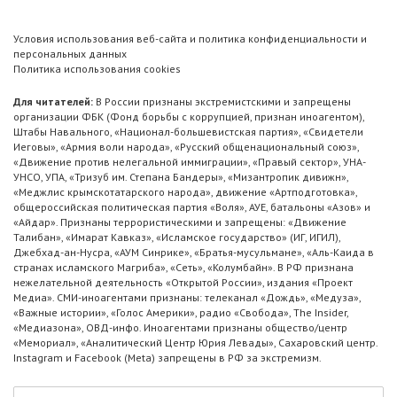
Условия использования веб-сайта и политика конфиденциальности и
персональных данных
Политика использования cookies
Для читателей:
В России признаны экстремистскими и запрещены
организации ФБК (Фонд борьбы с коррупцией, признан иноагентом),
Штабы Навального, «Национал-большевистская партия», «Свидетели
Иеговы», «Армия воли народа», «Русский общенациональный союз»,
«Движение против нелегальной иммиграции», «Правый сектор», УНА-
УНСО, УПА, «Тризуб им. Степана Бандеры», «Мизантропик дивижн»,
«Меджлис крымскотатарского народа», движение «Артподготовка»,
общероссийская политическая партия «Воля», АУЕ, батальоны «Азов» и
«Айдар». Признаны террористическими и запрещены: «Движение
Талибан», «Имарат Кавказ», «Исламское государство» (ИГ, ИГИЛ),
Джебхад-ан-Нусра, «АУМ Синрике», «Братья-мусульмане», «Аль-Каида в
странах исламского Магриба», «Сеть», «Колумбайн». В РФ признана
нежелательной деятельность «Открытой России», издания «Проект
Медиа». СМИ-иноагентами признаны: телеканал «Дождь», «Медуза»,
«Важные истории», «Голос Америки», радио «Свобода», The Insider,
«Медиазона», ОВД-инфо. Иноагентами признаны общество/центр
«Мемориал», «Аналитический Центр Юрия Левады», Сахаровский центр.
Instagram и Facebook (Metа) запрещены в РФ за экстремизм.