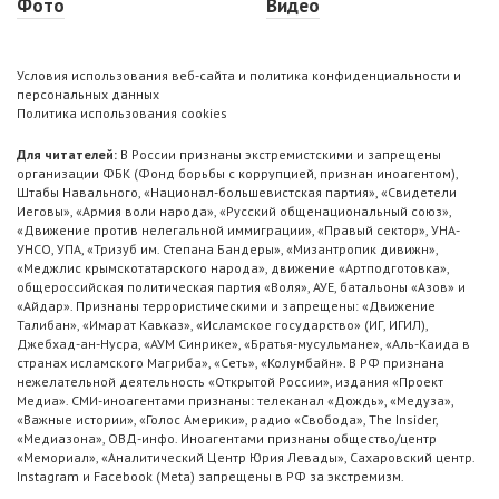
Фото
Видео
Условия использования веб-сайта и политика конфиденциальности и
персональных данных
Политика использования cookies
Для читателей:
В России признаны экстремистскими и запрещены
организации ФБК (Фонд борьбы с коррупцией, признан иноагентом),
Штабы Навального, «Национал-большевистская партия», «Свидетели
Иеговы», «Армия воли народа», «Русский общенациональный союз»,
«Движение против нелегальной иммиграции», «Правый сектор», УНА-
УНСО, УПА, «Тризуб им. Степана Бандеры», «Мизантропик дивижн»,
«Меджлис крымскотатарского народа», движение «Артподготовка»,
общероссийская политическая партия «Воля», АУЕ, батальоны «Азов» и
«Айдар». Признаны террористическими и запрещены: «Движение
Талибан», «Имарат Кавказ», «Исламское государство» (ИГ, ИГИЛ),
Джебхад-ан-Нусра, «АУМ Синрике», «Братья-мусульмане», «Аль-Каида в
странах исламского Магриба», «Сеть», «Колумбайн». В РФ признана
нежелательной деятельность «Открытой России», издания «Проект
Медиа». СМИ-иноагентами признаны: телеканал «Дождь», «Медуза»,
«Важные истории», «Голос Америки», радио «Свобода», The Insider,
«Медиазона», ОВД-инфо. Иноагентами признаны общество/центр
«Мемориал», «Аналитический Центр Юрия Левады», Сахаровский центр.
Instagram и Facebook (Metа) запрещены в РФ за экстремизм.