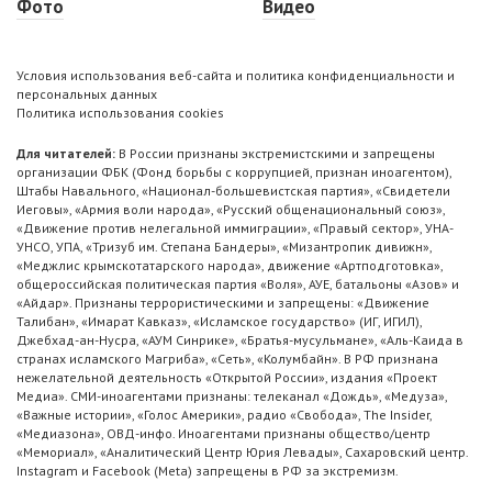
Фото
Видео
Условия использования веб-сайта и политика конфиденциальности и
персональных данных
Политика использования cookies
Для читателей:
В России признаны экстремистскими и запрещены
организации ФБК (Фонд борьбы с коррупцией, признан иноагентом),
Штабы Навального, «Национал-большевистская партия», «Свидетели
Иеговы», «Армия воли народа», «Русский общенациональный союз»,
«Движение против нелегальной иммиграции», «Правый сектор», УНА-
УНСО, УПА, «Тризуб им. Степана Бандеры», «Мизантропик дивижн»,
«Меджлис крымскотатарского народа», движение «Артподготовка»,
общероссийская политическая партия «Воля», АУЕ, батальоны «Азов» и
«Айдар». Признаны террористическими и запрещены: «Движение
Талибан», «Имарат Кавказ», «Исламское государство» (ИГ, ИГИЛ),
Джебхад-ан-Нусра, «АУМ Синрике», «Братья-мусульмане», «Аль-Каида в
странах исламского Магриба», «Сеть», «Колумбайн». В РФ признана
нежелательной деятельность «Открытой России», издания «Проект
Медиа». СМИ-иноагентами признаны: телеканал «Дождь», «Медуза»,
«Важные истории», «Голос Америки», радио «Свобода», The Insider,
«Медиазона», ОВД-инфо. Иноагентами признаны общество/центр
«Мемориал», «Аналитический Центр Юрия Левады», Сахаровский центр.
Instagram и Facebook (Metа) запрещены в РФ за экстремизм.