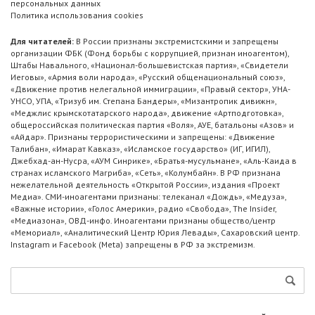
персональных данных
Политика использования cookies
Для читателей:
В России признаны экстремистскими и запрещены
организации ФБК (Фонд борьбы с коррупцией, признан иноагентом),
Штабы Навального, «Национал-большевистская партия», «Свидетели
Иеговы», «Армия воли народа», «Русский общенациональный союз»,
«Движение против нелегальной иммиграции», «Правый сектор», УНА-
УНСО, УПА, «Тризуб им. Степана Бандеры», «Мизантропик дивижн»,
«Меджлис крымскотатарского народа», движение «Артподготовка»,
общероссийская политическая партия «Воля», АУЕ, батальоны «Азов» и
«Айдар». Признаны террористическими и запрещены: «Движение
Талибан», «Имарат Кавказ», «Исламское государство» (ИГ, ИГИЛ),
Джебхад-ан-Нусра, «АУМ Синрике», «Братья-мусульмане», «Аль-Каида в
странах исламского Магриба», «Сеть», «Колумбайн». В РФ признана
нежелательной деятельность «Открытой России», издания «Проект
Медиа». СМИ-иноагентами признаны: телеканал «Дождь», «Медуза»,
«Важные истории», «Голос Америки», радио «Свобода», The Insider,
«Медиазона», ОВД-инфо. Иноагентами признаны общество/центр
«Мемориал», «Аналитический Центр Юрия Левады», Сахаровский центр.
Instagram и Facebook (Metа) запрещены в РФ за экстремизм.