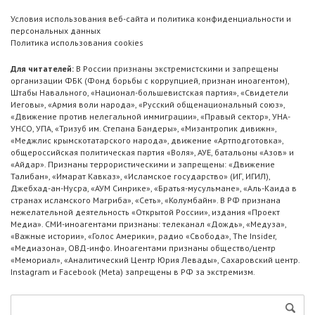
Условия использования веб-сайта и политика конфиденциальности и
персональных данных
Политика использования cookies
Для читателей:
В России признаны экстремистскими и запрещены
организации ФБК (Фонд борьбы с коррупцией, признан иноагентом),
Штабы Навального, «Национал-большевистская партия», «Свидетели
Иеговы», «Армия воли народа», «Русский общенациональный союз»,
«Движение против нелегальной иммиграции», «Правый сектор», УНА-
УНСО, УПА, «Тризуб им. Степана Бандеры», «Мизантропик дивижн»,
«Меджлис крымскотатарского народа», движение «Артподготовка»,
общероссийская политическая партия «Воля», АУЕ, батальоны «Азов» и
«Айдар». Признаны террористическими и запрещены: «Движение
Талибан», «Имарат Кавказ», «Исламское государство» (ИГ, ИГИЛ),
Джебхад-ан-Нусра, «АУМ Синрике», «Братья-мусульмане», «Аль-Каида в
странах исламского Магриба», «Сеть», «Колумбайн». В РФ признана
нежелательной деятельность «Открытой России», издания «Проект
Медиа». СМИ-иноагентами признаны: телеканал «Дождь», «Медуза»,
«Важные истории», «Голос Америки», радио «Свобода», The Insider,
«Медиазона», ОВД-инфо. Иноагентами признаны общество/центр
«Мемориал», «Аналитический Центр Юрия Левады», Сахаровский центр.
Instagram и Facebook (Metа) запрещены в РФ за экстремизм.