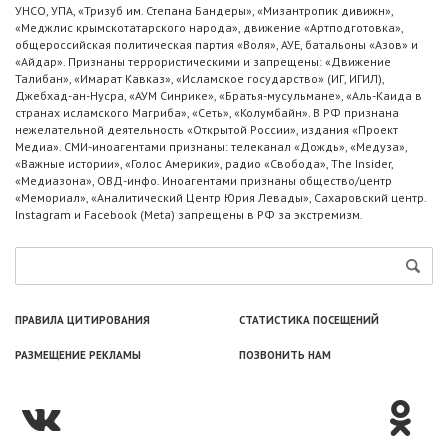
УНСО, УПА, «Тризуб им. Степана Бандеры», «Мизантропик дивижн»,
«Меджлис крымскотатарского народа», движение «Артподготовка»,
общероссийская политическая партия «Воля», АУЕ, батальоны «Азов» и
«Айдар». Признаны террористическими и запрещены: «Движение
Талибан», «Имарат Кавказ», «Исламское государство» (ИГ, ИГИЛ),
Джебхад-ан-Нусра, «АУМ Синрике», «Братья-мусульмане», «Аль-Каида в
странах исламского Магриба», «Сеть», «Колумбайн». В РФ признана
нежелательной деятельность «Открытой России», издания «Проект
Медиа». СМИ-иноагентами признаны: телеканал «Дождь», «Медуза»,
«Важные истории», «Голос Америки», радио «Свобода», The Insider,
«Медиазона», ОВД-инфо. Иноагентами признаны общество/центр
«Мемориал», «Аналитический Центр Юрия Левады», Сахаровский центр.
Instagram и Facebook (Metа) запрещены в РФ за экстремизм.
ПРАВИЛА ЦИТИРОВАНИЯ
СТАТИСТИКА ПОСЕЩЕНИЙ
РАЗМЕЩЕНИЕ РЕКЛАМЫ
ПОЗВОНИТЬ НАМ