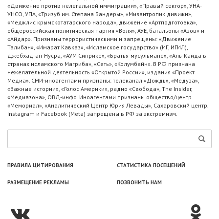
«Движение против нелегальной иммиграции», «Правый сектор», УНА-
УНСО, УПА, «Тризуб им. Степана Бандеры», «Мизантропик дивижн»,
«Меджлис крымскотатарского народа», движение «Артподготовка»,
общероссийская политическая партия «Воля», АУЕ, батальоны «Азов» и
«Айдар». Признаны террористическими и запрещены: «Движение
Талибан», «Имарат Кавказ», «Исламское государство» (ИГ, ИГИЛ),
Джебхад-ан-Нусра, «АУМ Синрике», «Братья-мусульмане», «Аль-Каида в
странах исламского Магриба», «Сеть», «Колумбайн». В РФ признана
нежелательной деятельность «Открытой России», издания «Проект
Медиа». СМИ-иноагентами признаны: телеканал «Дождь», «Медуза»,
«Важные истории», «Голос Америки», радио «Свобода», The Insider,
«Медиазона», ОВД-инфо. Иноагентами признаны общество/центр
«Мемориал», «Аналитический Центр Юрия Левады», Сахаровский центр.
Instagram и Facebook (Metа) запрещены в РФ за экстремизм.
ПРАВИЛА ЦИТИРОВАНИЯ
СТАТИСТИКА ПОСЕЩЕНИЙ
РАЗМЕЩЕНИЕ РЕКЛАМЫ
ПОЗВОНИТЬ НАМ