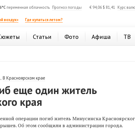
6°C
переменная облачность
Прогноз погоды
€
94,06
$
81,41
Курс вал
й воздух»
Где купаться летом?
Сюжеты
Статьи
Фото
Афиша
ТВ
,
В Красноярском крае
гиб еще один житель
ого края
оенной операции погиб
житель Минусинска Красноярског
рышев. Об этом сообщили в администрации города.