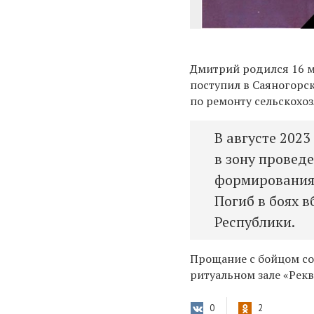
Дмитрий
родился 16 м
поступил в Саяногорс
по ремонту сельскохо
В августе 202
в зону провед
формирования.
Погиб в боях 
Республики.
Прощание с бойцом сос
ритуальном зале «Рекв
0
2