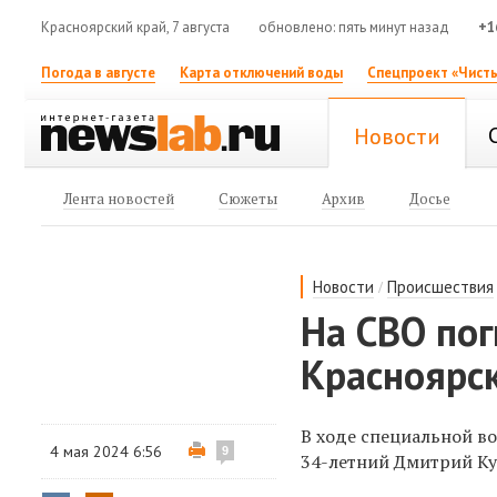
Красноярский край, 7 августа
обновлено: пять минут назад
+1
Погода в августе
Карта отключений воды
Спецпроект «Чисты
Новости
Лента новостей
Сюжеты
Архив
Досье
/
Новости
Происшествия
На СВО по
Красноярск
В ходе специальной в
4 мая 2024 6:56
9
34-летний
Дмитрий Ку