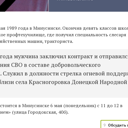
ая 1989 года в Минусинске. Окончив девять классов шко
кое профтехучилище, где получил специальность слесаря
зяйственных машин, тракториста.
3 года мужчина заключил контракт и отправилс
ения СВО в составе добровольческого
 Служил в должности стрелка огневой поддер
вблизи села Красногоровка Донецкой Народной
тоится в Минусинске 6 мая (понедельник) с 11 до 12 в
ием» (улица Городокская, 40б).
9
Обсудить 