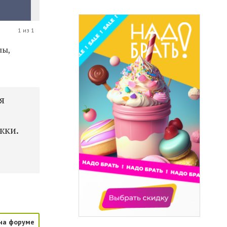
1 из 1
лы,
я
жки.
на форуме