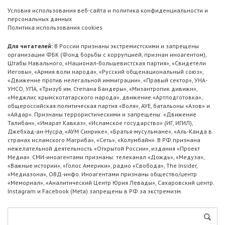
Условия использования веб-сайта и политика конфиденциальности и
персональных данных
Политика использования cookies
Для читателей:
В России признаны экстремистскими и запрещены
организации ФБК (Фонд борьбы с коррупцией, признан иноагентом),
Штабы Навального, «Национал-большевистская партия», «Свидетели
Иеговы», «Армия воли народа», «Русский общенациональный союз»,
«Движение против нелегальной иммиграции», «Правый сектор», УНА-
УНСО, УПА, «Тризуб им. Степана Бандеры», «Мизантропик дивижн»,
«Меджлис крымскотатарского народа», движение «Артподготовка»,
общероссийская политическая партия «Воля», АУЕ, батальоны «Азов» и
«Айдар». Признаны террористическими и запрещены: «Движение
Талибан», «Имарат Кавказ», «Исламское государство» (ИГ, ИГИЛ),
Джебхад-ан-Нусра, «АУМ Синрике», «Братья-мусульмане», «Аль-Каида в
странах исламского Магриба», «Сеть», «Колумбайн». В РФ признана
нежелательной деятельность «Открытой России», издания «Проект
Медиа». СМИ-иноагентами признаны: телеканал «Дождь», «Медуза»,
«Важные истории», «Голос Америки», радио «Свобода», The Insider,
«Медиазона», ОВД-инфо. Иноагентами признаны общество/центр
«Мемориал», «Аналитический Центр Юрия Левады», Сахаровский центр.
Instagram и Facebook (Metа) запрещены в РФ за экстремизм.