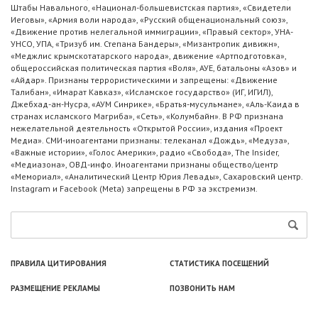
Штабы Навального, «Национал-большевистская партия», «Свидетели
Иеговы», «Армия воли народа», «Русский общенациональный союз»,
«Движение против нелегальной иммиграции», «Правый сектор», УНА-
УНСО, УПА, «Тризуб им. Степана Бандеры», «Мизантропик дивижн»,
«Меджлис крымскотатарского народа», движение «Артподготовка»,
общероссийская политическая партия «Воля», АУЕ, батальоны «Азов» и
«Айдар». Признаны террористическими и запрещены: «Движение
Талибан», «Имарат Кавказ», «Исламское государство» (ИГ, ИГИЛ),
Джебхад-ан-Нусра, «АУМ Синрике», «Братья-мусульмане», «Аль-Каида в
странах исламского Магриба», «Сеть», «Колумбайн». В РФ признана
нежелательной деятельность «Открытой России», издания «Проект
Медиа». СМИ-иноагентами признаны: телеканал «Дождь», «Медуза»,
«Важные истории», «Голос Америки», радио «Свобода», The Insider,
«Медиазона», ОВД-инфо. Иноагентами признаны общество/центр
«Мемориал», «Аналитический Центр Юрия Левады», Сахаровский центр.
Instagram и Facebook (Metа) запрещены в РФ за экстремизм.
ПРАВИЛА ЦИТИРОВАНИЯ
СТАТИСТИКА ПОСЕЩЕНИЙ
РАЗМЕЩЕНИЕ РЕКЛАМЫ
ПОЗВОНИТЬ НАМ