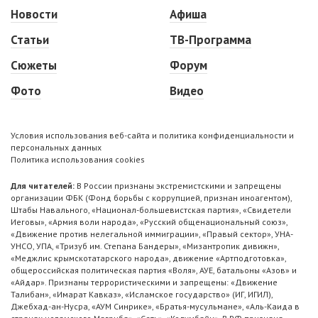
Новости
Афиша
Статьи
ТВ-Программа
Сюжеты
Форум
Фото
Видео
Условия использования веб-сайта и политика конфиденциальности и
персональных данных
Политика использования cookies
Для читателей:
В России признаны экстремистскими и запрещены
организации ФБК (Фонд борьбы с коррупцией, признан иноагентом),
Штабы Навального, «Национал-большевистская партия», «Свидетели
Иеговы», «Армия воли народа», «Русский общенациональный союз»,
«Движение против нелегальной иммиграции», «Правый сектор», УНА-
УНСО, УПА, «Тризуб им. Степана Бандеры», «Мизантропик дивижн»,
«Меджлис крымскотатарского народа», движение «Артподготовка»,
общероссийская политическая партия «Воля», АУЕ, батальоны «Азов» и
«Айдар». Признаны террористическими и запрещены: «Движение
Талибан», «Имарат Кавказ», «Исламское государство» (ИГ, ИГИЛ),
Джебхад-ан-Нусра, «АУМ Синрике», «Братья-мусульмане», «Аль-Каида в